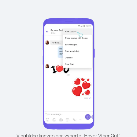
V nabídce konverzace vyberte „Hovor Viber Out“