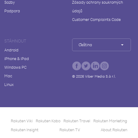
Sazby
Zásady ochrany soukromých
Podpora
údajů
Customer Complaints Code
STÁHNOUT
Čeština
Android
iPhone & iPad
Windows PC
Mac
©
2026
Viber Media S.à r.l.
Linux
Rakuten Viki
Rakuten Kobo
Rakuten Travel
Rakuten Marketing
Rakuten Insight
Rakuten TV
About Rakuten