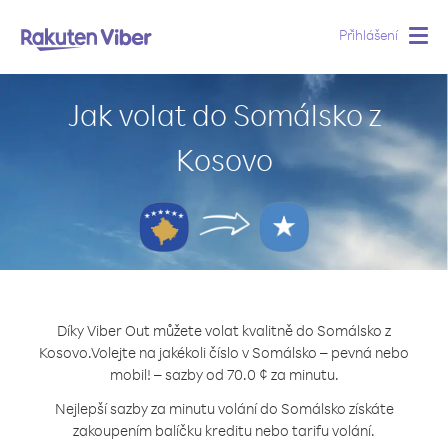
Přihlášení
Togg
navig
Jak volat do Somálsko z
Kosovo
Díky Viber Out můžete volat kvalitně do Somálsko z
Kosovo.
Volejte na jakékoli číslo v Somálsko – pevná nebo
mobil! – sazby od 70.0 ¢ za minutu.
Nejlepší sazby za minutu volání do Somálsko získáte
zakoupením balíčku kreditu nebo tarifu volání.