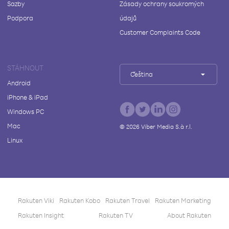
Sazby
Zásady ochrany soukromých
Podpora
údajů
Customer Complaints Code
STÁHNOUT
Čeština
Android
iPhone & iPad
Windows PC
Mac
©
2026
Viber Media S.à r.l.
Linux
Rakuten Viki
Rakuten Kobo
Rakuten Travel
Rakuten Marketing
Rakuten Insight
Rakuten TV
About Rakuten