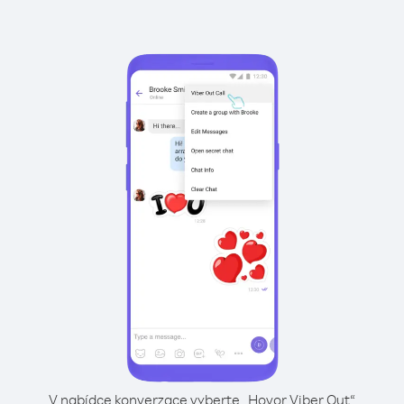
V nabídce konverzace vyberte „Hovor Viber Out“