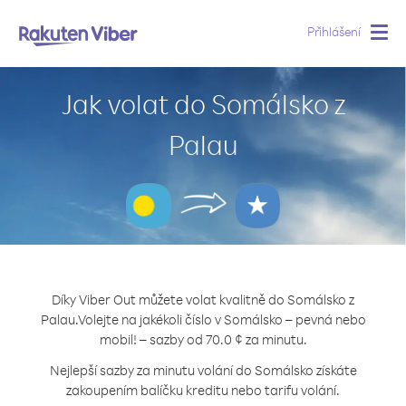
Přihlášení
Togg
navig
Jak volat do Somálsko z
Palau
Díky Viber Out můžete volat kvalitně do Somálsko z
Palau.
Volejte na jakékoli číslo v Somálsko – pevná nebo
mobil! – sazby od 70.0 ¢ za minutu.
Nejlepší sazby za minutu volání do Somálsko získáte
zakoupením balíčku kreditu nebo tarifu volání.