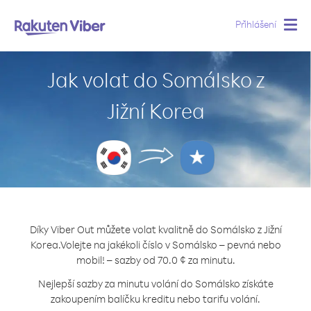
Přihlášení
Togg
navig
Jak volat do Somálsko z
Jižní Korea
Díky Viber Out můžete volat kvalitně do Somálsko z Jižní
Korea.
Volejte na jakékoli číslo v Somálsko – pevná nebo
mobil! – sazby od 70.0 ¢ za minutu.
Nejlepší sazby za minutu volání do Somálsko získáte
zakoupením balíčku kreditu nebo tarifu volání.