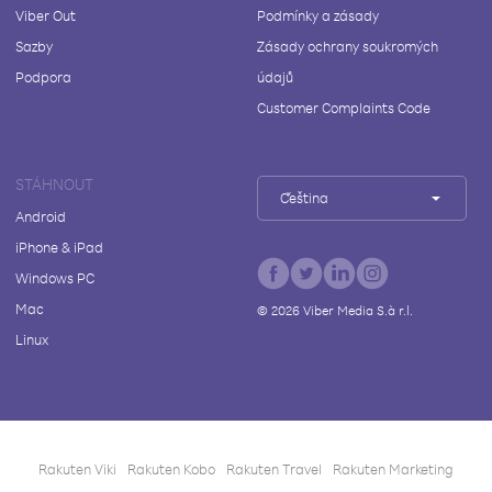
Viber Out
Podmínky a zásady
Sazby
Zásady ochrany soukromých
Podpora
údajů
Customer Complaints Code
STÁHNOUT
Čeština
Android
iPhone & iPad
Windows PC
Mac
©
2026
Viber Media S.à r.l.
Linux
Rakuten Viki
Rakuten Kobo
Rakuten Travel
Rakuten Marketing