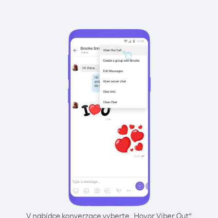
V nabídce konverzace vyberte „Hovor Viber Out“