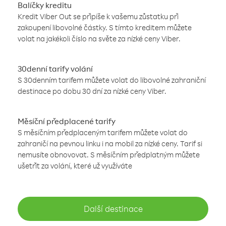
Balíčky kreditu
Kredit Viber Out se připíše k vašemu zůstatku při
zakoupení libovolné částky. S tímto kreditem můžete
volat na jakékoli číslo na světe za nízké ceny Viber.
30denní tarify volání
S 30denním tarifem můžete volat do libovolné zahraniční
destinace po dobu 30 dní za nízké ceny Viber.
Měsíční předplacené tarify
S měsíčním předplaceným tarifem můžete volat do
zahraničí na pevnou linku i na mobil za nízké ceny. Tarif si
nemusíte obnovovat. S měsíčním předplatným můžete
ušetřit za volání, které už využíváte
Další destinace