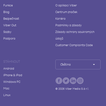
Funkce
O aplikaci Viber
Blog
Centrum značek
Bezpečnost
Kariéra
Viber Out
Podmínky a zásady
Sazby
Zásady ochrany soukromých
Podpora
údajů
Customer Complaints Code
STÁHNOUT
Čeština
Android
iPhone & iPad
Windows PC
Mac
©
2026
Viber Media S.à r.l.
Linux