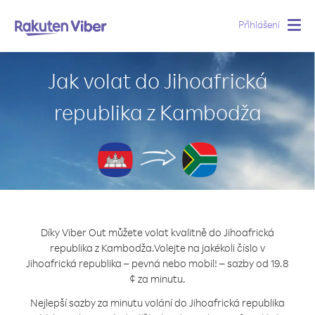
Přihlášení
Togg
navig
Jak volat do Jihoafrická
republika z Kambodža
Díky Viber Out můžete volat kvalitně do Jihoafrická
republika z Kambodža.
Volejte na jakékoli číslo v
Jihoafrická republika – pevná nebo mobil! – sazby od 19.8
¢ za minutu.
Nejlepší sazby za minutu volání do Jihoafrická republika