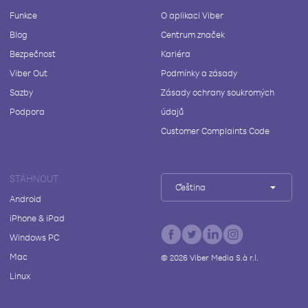
Funkce
O aplikaci Viber
Blog
Centrum značek
Bezpečnost
Kariéra
Viber Out
Podmínky a zásady
Sazby
Zásady ochrany soukromých
Podpora
údajů
Customer Complaints Code
STÁHNOUT
Čeština
Android
iPhone & iPad
Windows PC
Mac
©
2026
Viber Media S.à r.l.
Linux