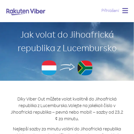
Přihlášení
Togg
navig
Jak volat do Jihoafrická
republika z Lucembursko
Díky Viber Out můžete volat kvalitně do Jihoafrická
republika z Lucembursko.
Volejte na jakékoli číslo v
Jihoafrická republika – pevná nebo mobil! – sazby od 23.2
¢ za minutu.
Nejlepší sazby za minutu volání do Jihoafrická republika