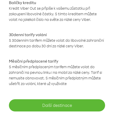
Balíčky kreditu
Kredit Viber Out se připíše k vašemu zůstatku při
zakoupení libovolné částky. S tímto kreditem můžete
volat na jakékoli číslo na světe za nízké ceny Viber.
30denní tarify volání
S 30denním tarifem můžete volat do libovolné zahraniční
destinace po dobu 30 dní za nízké ceny Viber.
Měsíční předplacené tarify
S měsíčním předplaceným tarifem můžete volat do
zahraničí na pevnou linku i na mobil za nízké ceny. Tarif si
nemusíte obnovovat. S měsíčním předplatným můžete
ušetřit za volání, které už využíváte
Další destinace