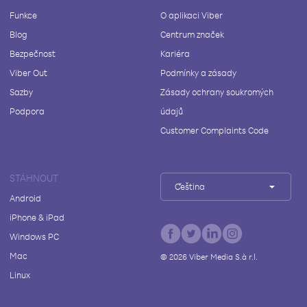
Funkce
O aplikaci Viber
Blog
Centrum značek
Bezpečnost
Kariéra
Viber Out
Podmínky a zásady
Sazby
Zásady ochrany soukromých
Podpora
údajů
Customer Complaints Code
STÁHNOUT
Čeština
Android
iPhone & iPad
Windows PC
Mac
©
2026
Viber Media S.à r.l.
Linux