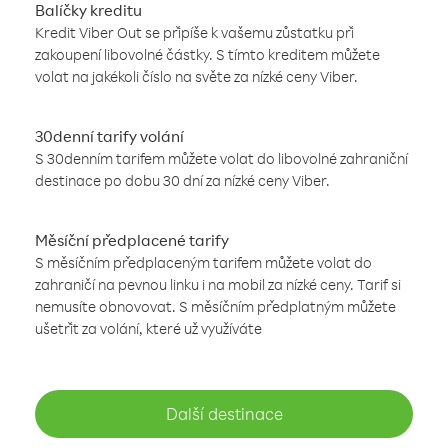
Balíčky kreditu
Kredit Viber Out se připíše k vašemu zůstatku při
zakoupení libovolné částky. S tímto kreditem můžete
volat na jakékoli číslo na světe za nízké ceny Viber.
30denní tarify volání
S 30denním tarifem můžete volat do libovolné zahraniční
destinace po dobu 30 dní za nízké ceny Viber.
Měsíční předplacené tarify
S měsíčním předplaceným tarifem můžete volat do
zahraničí na pevnou linku i na mobil za nízké ceny. Tarif si
nemusíte obnovovat. S měsíčním předplatným můžete
ušetřit za volání, které už využíváte
Další destinace