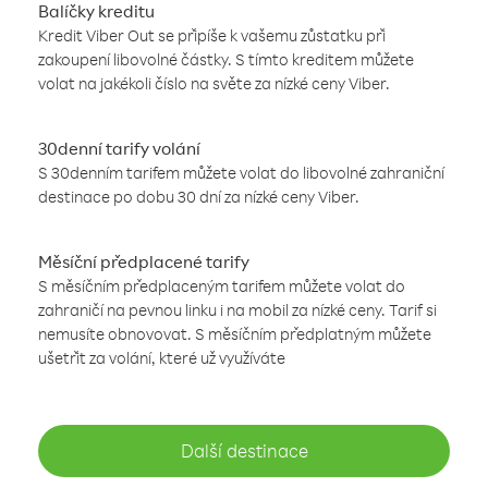
Balíčky kreditu
Kredit Viber Out se připíše k vašemu zůstatku při
zakoupení libovolné částky. S tímto kreditem můžete
volat na jakékoli číslo na světe za nízké ceny Viber.
30denní tarify volání
S 30denním tarifem můžete volat do libovolné zahraniční
destinace po dobu 30 dní za nízké ceny Viber.
Měsíční předplacené tarify
S měsíčním předplaceným tarifem můžete volat do
zahraničí na pevnou linku i na mobil za nízké ceny. Tarif si
nemusíte obnovovat. S měsíčním předplatným můžete
ušetřit za volání, které už využíváte
Další destinace