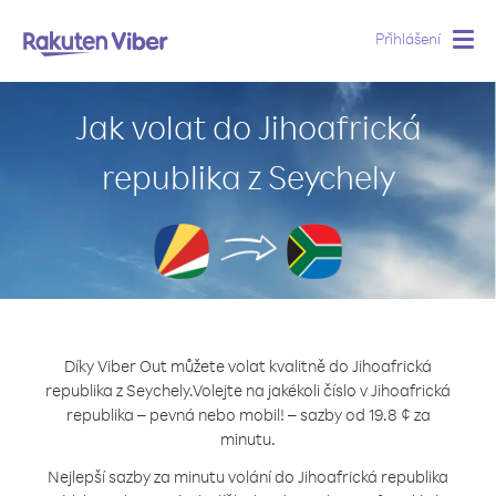
Přihlášení
Togg
navig
Jak volat do Jihoafrická
republika z Seychely
Díky Viber Out můžete volat kvalitně do Jihoafrická
republika z Seychely.
Volejte na jakékoli číslo v Jihoafrická
republika – pevná nebo mobil! – sazby od 19.8 ¢ za
minutu.
Nejlepší sazby za minutu volání do Jihoafrická republika