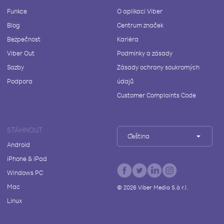
Funkce
O aplikaci Viber
Blog
Centrum značek
Bezpečnost
Kariéra
Viber Out
Podmínky a zásady
Sazby
Zásady ochrany soukromých
Podpora
údajů
Customer Complaints Code
STÁHNOUT
Čeština
Android
iPhone & iPad
Windows PC
Mac
©
2026
Viber Media S.à r.l.
Linux