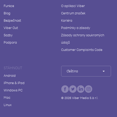
Funkce
O aplikaci Viber
Blog
Centrum značek
Bezpečnost
Kariéra
Viber Out
Podmínky a zásady
Sazby
Zásady ochrany soukromých
Podpora
údajů
Customer Complaints Code
STÁHNOUT
Čeština
Android
iPhone & iPad
Windows PC
Mac
©
2026
Viber Media S.à r.l.
Linux