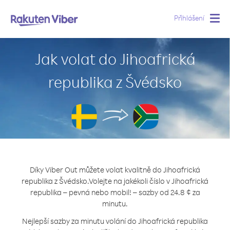
Přihlášení
Togg
navig
Jak volat do Jihoafrická
republika z Švédsko
Díky Viber Out můžete volat kvalitně do Jihoafrická
republika z Švédsko.
Volejte na jakékoli číslo v Jihoafrická
republika – pevná nebo mobil! – sazby od 24.8 ¢ za
minutu.
Nejlepší sazby za minutu volání do Jihoafrická republika