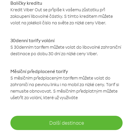
Balíčky kreditu
Kredit Viber Out se připíše k vašemu zůstatku při
zakoupení libovolné částky. S tímto kreditem můžete
volat na jakékoli číslo na světe za nízké ceny Viber.
30denní tarify volání
S 30denním tarifem můžete volat do libovolné zahraniční
destinace po dobu 30 dní za nízké ceny Viber.
Měsíční předplacené tarify
S měsíčním předplaceným tarifem můžete volat do
zahraničí na pevnou linku i na mobil za nízké ceny. Tarif si
nemusíte obnovovat. S měsíčním předplatným můžete
ušetřit za volání, které už využíváte
Další destinace