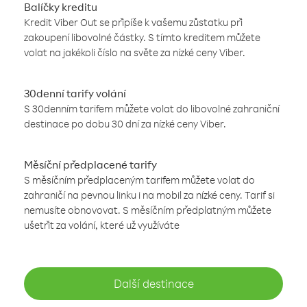
Balíčky kreditu
Kredit Viber Out se připíše k vašemu zůstatku při
zakoupení libovolné částky. S tímto kreditem můžete
volat na jakékoli číslo na světe za nízké ceny Viber.
30denní tarify volání
S 30denním tarifem můžete volat do libovolné zahraniční
destinace po dobu 30 dní za nízké ceny Viber.
Měsíční předplacené tarify
S měsíčním předplaceným tarifem můžete volat do
zahraničí na pevnou linku i na mobil za nízké ceny. Tarif si
nemusíte obnovovat. S měsíčním předplatným můžete
ušetřit za volání, které už využíváte
Další destinace