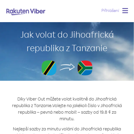
Přihlášení
Togg
navig
Jak volat do Jihoafrická
republika z Tanzanie
Díky Viber Out můžete volat kvalitně do Jihoafrická
republika z Tanzanie.
Volejte na jakékoli číslo v Jihoafrická
republika – pevná nebo mobil! – sazby od 19.8 ¢ za
minutu.
Nejlepší sazby za minutu volání do Jihoafrická republika