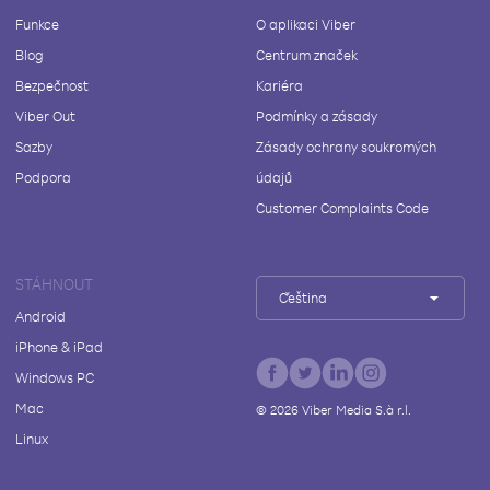
Funkce
O aplikaci Viber
Blog
Centrum značek
Bezpečnost
Kariéra
Viber Out
Podmínky a zásady
Sazby
Zásady ochrany soukromých
Podpora
údajů
Customer Complaints Code
STÁHNOUT
Čeština
Android
iPhone & iPad
Windows PC
Mac
©
2026
Viber Media S.à r.l.
Linux