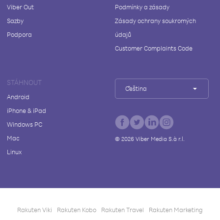
Viber Out
Podmínky a zásady
Sazby
Zásady ochrany soukromých
Podpora
údajů
Customer Complaints Code
STÁHNOUT
Čeština
Android
iPhone & iPad
Windows PC
Mac
©
2026
Viber Media S.à r.l.
Linux
Rakuten Viki
Rakuten Kobo
Rakuten Travel
Rakuten Marketing