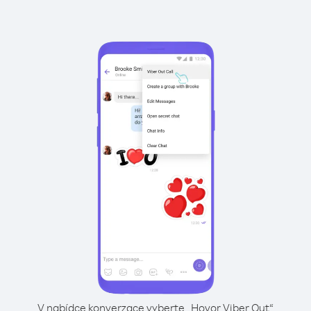
V nabídce konverzace vyberte „Hovor Viber Out“