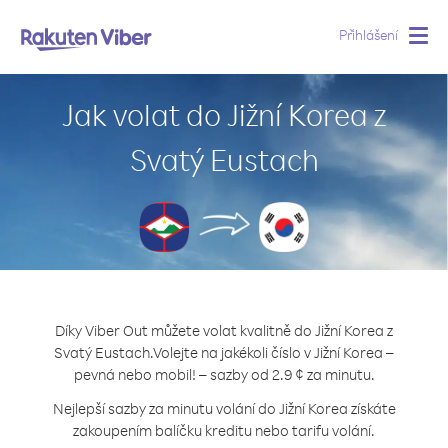
Přihlášení
Togg
navig
Jak volat do Jižní Korea z
Svatý Eustach
Díky Viber Out můžete volat kvalitně do Jižní Korea z
Svatý Eustach.
Volejte na jakékoli číslo v Jižní Korea –
pevná nebo mobil! – sazby od 2.9 ¢ za minutu.
Nejlepší sazby za minutu volání do Jižní Korea získáte
zakoupením balíčku kreditu nebo tarifu volání.