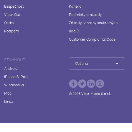
Bezpečnost
Kariéra
Viber Out
Podmínky a zásady
Sazby
Zásady ochrany soukromých
Podpora
údajů
Customer Complaints Code
STÁHNOUT
Čeština
Android
iPhone & iPad
Windows PC
Mac
©
2026
Viber Media S.à r.l.
Linux