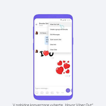
V nabídce konverzace vyberte „Hovor Viber Out“