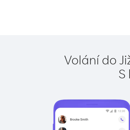
Volání do J
S 