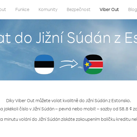
out
Funkce
Komunity
Bezpečnost
Viber Out
Blo
at do Jižní Súdán z 
Díky Viber Out můžete volat kvalitně do Jižní Súdán z Estonsko.
na jakékoli číslo v Jižní Súdán – pevná nebo mobil! – sazby od 58.8 ¢ z
za minutu volání do Jižní Súdán získáte zakoupením balíčku kreditu neb