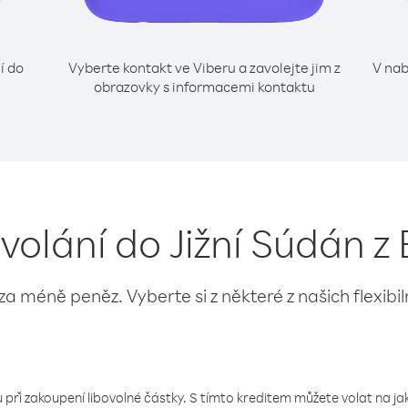
í do
Vyberte kontakt ve Viberu a zavolejte jim z
V nab
obrazovky s informacemi kontaktu
 volání do Jižní Súdán z
 za méně peněz. Vyberte si z některé z našich flexibi
 při zakoupení libovolné částky. S tímto kreditem můžete volat na jaké