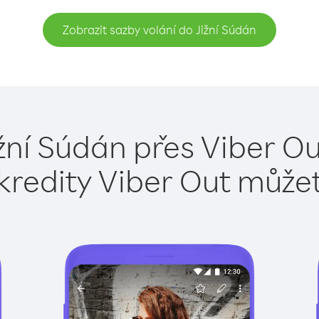
Zobrazit sazby volání do Jižní Súdán
ižní Súdán přes Viber Ou
kredity Viber Out může