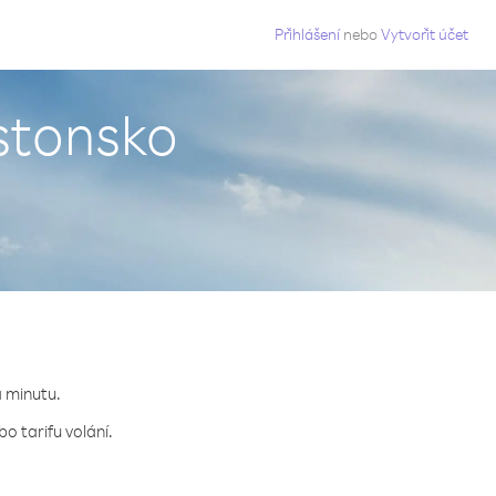
g
Přihlášení
nebo
Vytvořit účet
Estonsko
a minutu.
o tarifu volání.