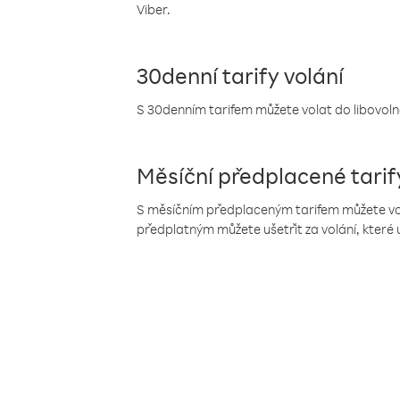
Viber.
30denní tarify volání
S 30denním tarifem můžete volat do libovolné
Měsíční předplacené tarif
S měsíčním předplaceným tarifem můžete volat
předplatným můžete ušetřit za volání, které 