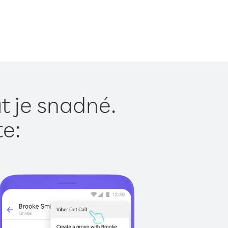
t je snadné.
te: