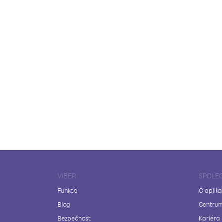
VIBER
SPOLE
Funkce
O aplika
Blog
Centrum
Bezpečnost
Kariéra