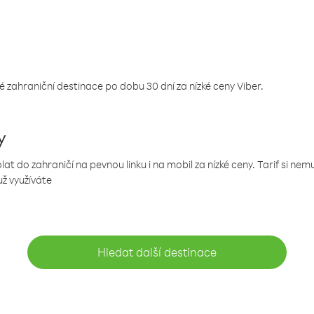
 zahraniční destinace po dobu 30 dní za nízké ceny Viber.
y
 do zahraničí na pevnou linku i na mobil za nízké ceny. Tarif si ne
už využíváte
Hledat další destinace