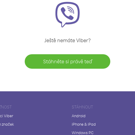
Ještě nemáte Viber?
Stáhněte si právě teď
ČNOST
STÁHNOUT
ci Viber
Android
 značek
iPhone & iPad
Windows PC