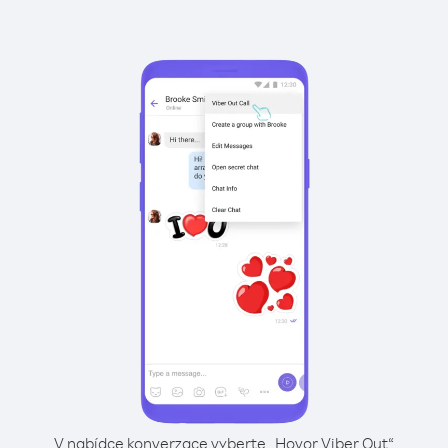
V nabídce konverzace vyberte „Hovor Viber Out“