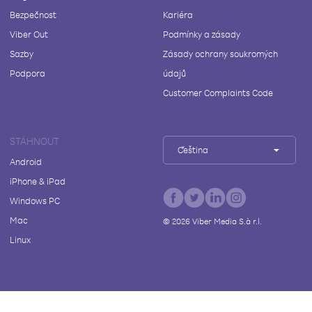
Bezpečnost
Kariéra
Viber Out
Podmínky a zásady
Sazby
Zásady ochrany soukromých
Podpora
údajů
Customer Complaints Code
STÁHNOUT
Čeština
Android
iPhone & iPad
Windows PC
Mac
©
2026
Viber Media S.à r.l.
Linux