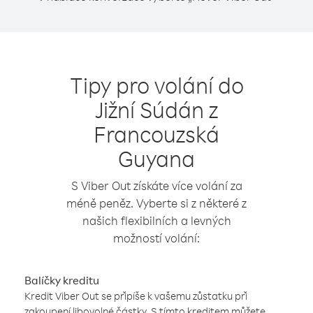
Tipy pro volání do
Jižní Súdán z
Francouzská
Guyana
S Viber Out získáte více volání za
méně peněz. Vyberte si z některé z
našich flexibilních a levných
možností volání:
Balíčky kreditu
Kredit Viber Out se připíše k vašemu zůstatku při
zakoupení libovolné částky. S tímto kreditem můžete