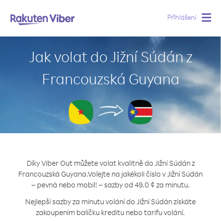
Přihlášení
Togg
navig
Jak volat do Jižní Súdán z
Francouzská Guyana
Díky Viber Out můžete volat kvalitně do Jižní Súdán z
Francouzská Guyana.
Volejte na jakékoli číslo v Jižní Súdán
– pevná nebo mobil! – sazby od 49.0 ¢ za minutu.
Nejlepší sazby za minutu volání do Jižní Súdán získáte
zakoupením balíčku kreditu nebo tarifu volání.