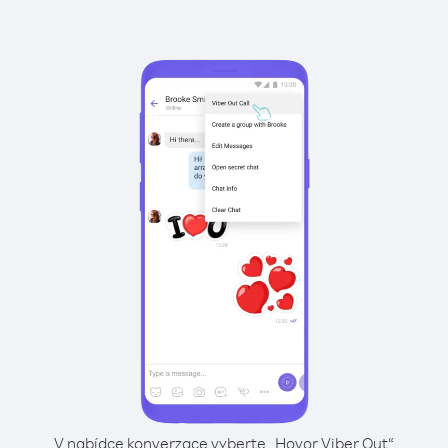
V nabídce konverzace vyberte „Hovor Viber Out“