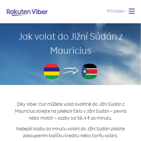
Přihlášení
Togg
navig
Jak volat do Jižní Súdán z
Mauricius
Díky Viber Out můžete volat kvalitně do Jižní Súdán z
Mauricius.
Volejte na jakékoli číslo v Jižní Súdán – pevná
nebo mobil! – sazby od 56.4 ¢ za minutu.
Nejlepší sazby za minutu volání do Jižní Súdán získáte
zakoupením balíčku kreditu nebo tarifu volání.