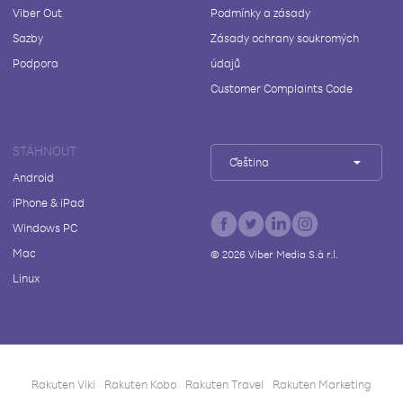
Viber Out
Podmínky a zásady
Sazby
Zásady ochrany soukromých
Podpora
údajů
Customer Complaints Code
STÁHNOUT
Čeština
Android
iPhone & iPad
Windows PC
Mac
©
2026
Viber Media S.à r.l.
Linux
Rakuten Viki
Rakuten Kobo
Rakuten Travel
Rakuten Marketing