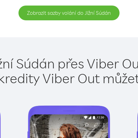
Zobrazit sazby volání do Jižní Súdán
ižní Súdán přes Viber Ou
kredity Viber Out může