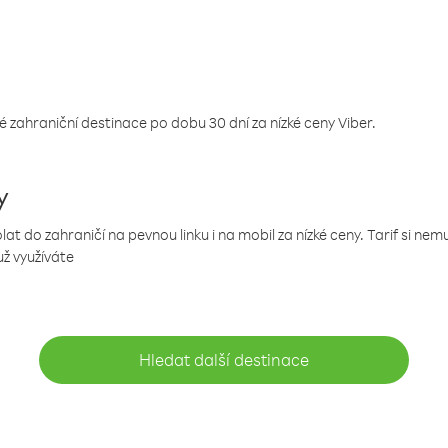
 zahraniční destinace po dobu 30 dní za nízké ceny Viber.
y
 do zahraničí na pevnou linku i na mobil za nízké ceny. Tarif si ne
už využíváte
Hledat další destinace