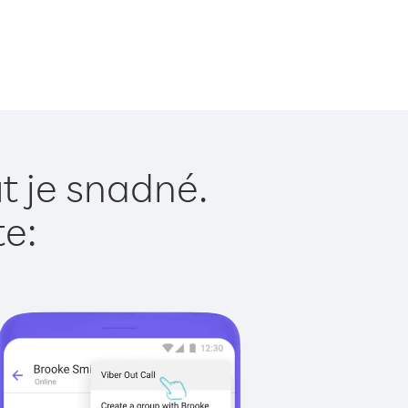
t je snadné.
te: