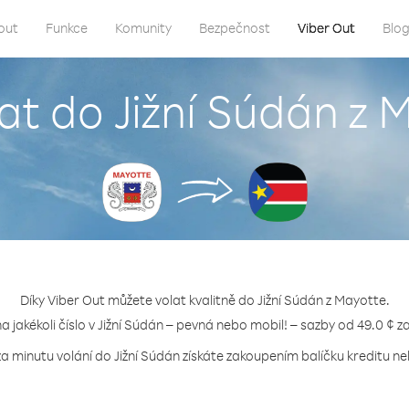
out
Funkce
Komunity
Bezpečnost
Viber Out
Blo
lat do Jižní Súdán z 
Díky Viber Out můžete volat kvalitně do Jižní Súdán z Mayotte.
na jakékoli číslo v Jižní Súdán – pevná nebo mobil! – sazby od 49.0 ¢ z
za minutu volání do Jižní Súdán získáte zakoupením balíčku kreditu neb