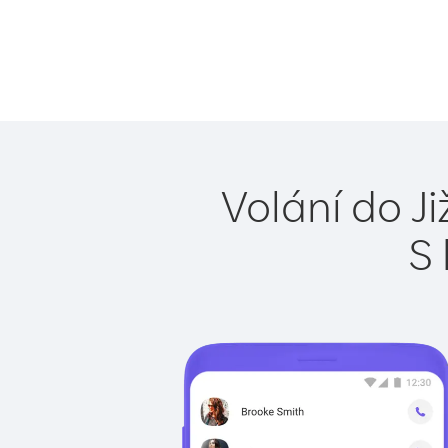
Volání do J
S 