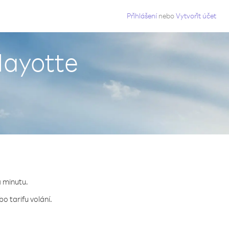
g
Přihlášení
nebo
Vytvořit účet
Mayotte
a minutu.
o tarifu volání.