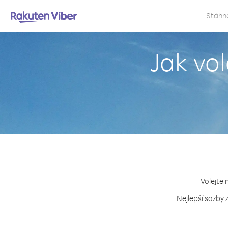
Stáhn
Jak vo
Volejte 
Nejlepší sazby 