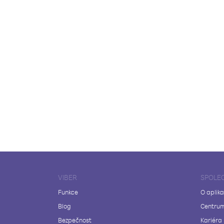
VIBER
SPOLE
Funkce
O aplika
Blog
Centrum
Bezpečnost
Kariéra