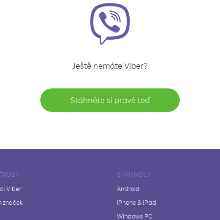
Ještě nemáte Viber?
Stáhněte si právě teď
ČNOST
STÁHNOUT
ci Viber
Android
 značek
iPhone & iPad
Windows PC