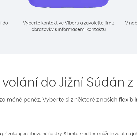
í do
Vyberte kontakt ve Viberu a zavolejte jim z
V nab
obrazovky s informacemi kontaktu
 volání do Jižní Súdán 
 za méně peněz. Vyberte si z některé z našich flexibi
 při zakoupení libovolné částky. S tímto kreditem můžete volat na jaké