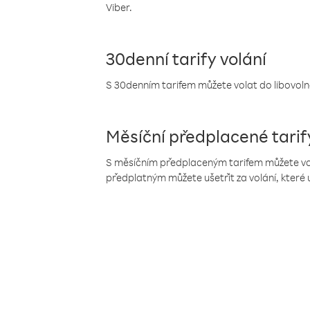
Viber.
30denní tarify volání
S 30denním tarifem můžete volat do libovolné
Měsíční předplacené tarif
S měsíčním předplaceným tarifem můžete volat
předplatným můžete ušetřit za volání, které 