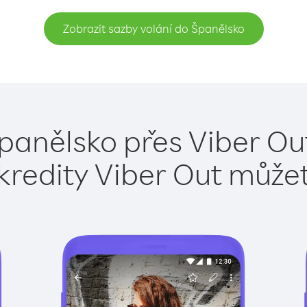
Zobrazit sazby volání do Španělsko
panělsko přes Viber Ou
kredity Viber Out může