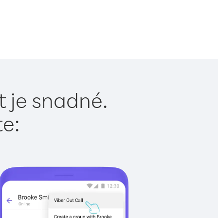
t je snadné.
te: