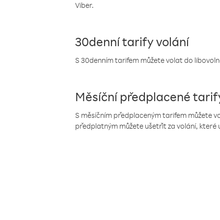
Viber.
30denní tarify volání
S 30denním tarifem můžete volat do libovolné
Měsíční předplacené tarif
S měsíčním předplaceným tarifem můžete volat
předplatným můžete ušetřit za volání, které 