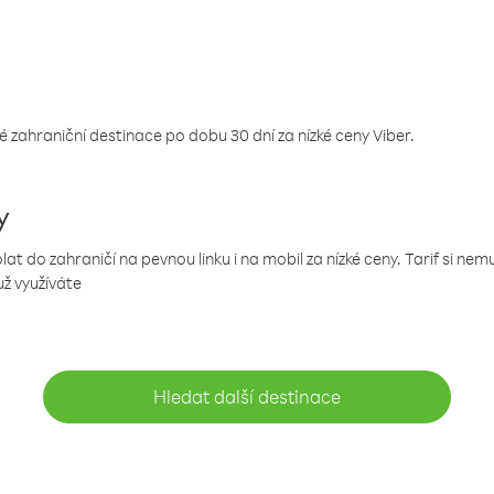
 zahraniční destinace po dobu 30 dní za nízké ceny Viber.
y
 do zahraničí na pevnou linku i na mobil za nízké ceny. Tarif si ne
už využíváte
Hledat další destinace