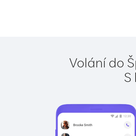
Volání do Š
S 