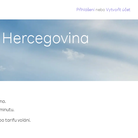
g
Přihlášení
nebo
Vytvořit účet
a Hercegovina
na.
 minutu.
o tarifu volání.