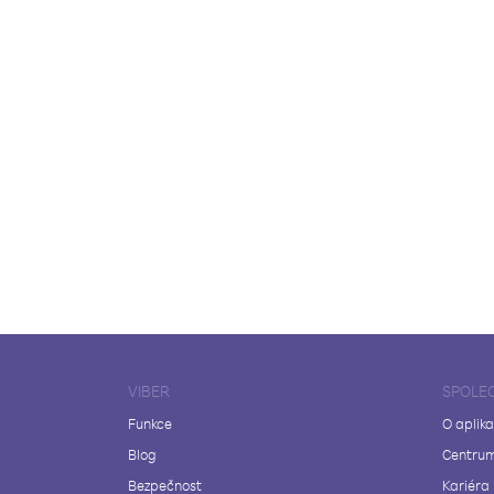
VIBER
SPOLE
Funkce
O aplika
Blog
Centrum
Bezpečnost
Kariéra