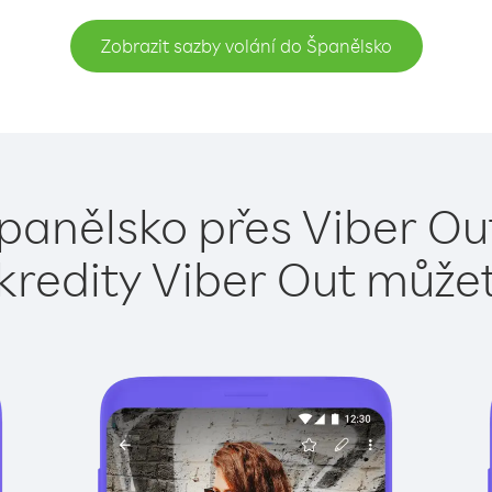
Zobrazit sazby volání do Španělsko
panělsko přes Viber Ou
kredity Viber Out může