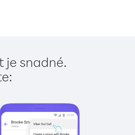
t je snadné.
te: