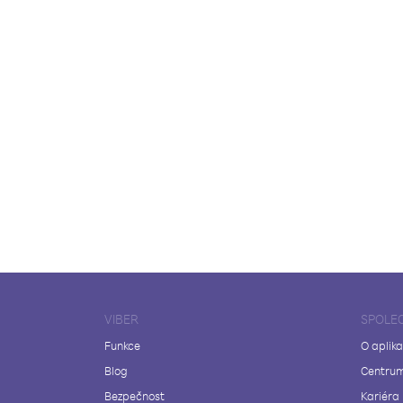
VIBER
SPOLE
Funkce
O aplika
Blog
Centrum
Bezpečnost
Kariéra