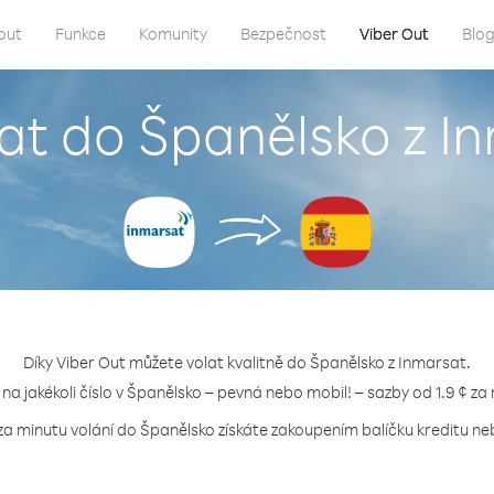
out
Funkce
Komunity
Bezpečnost
Viber Out
Blo
lat do Španělsko z I
Díky Viber Out můžete volat kvalitně do Španělsko z Inmarsat.
 na jakékoli číslo v Španělsko – pevná nebo mobil! – sazby od 1.9 ¢ za
za minutu volání do Španělsko získáte zakoupením balíčku kreditu neb