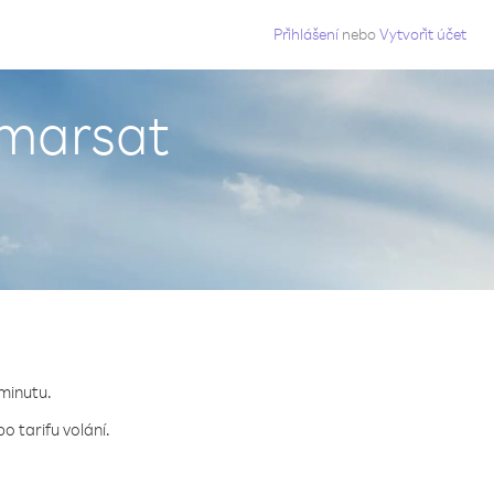
g
Přihlášení
nebo
Vytvořit účet
nmarsat
 minutu.
o tarifu volání.