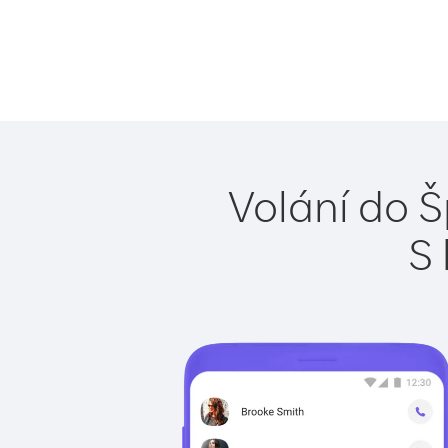
Volání do Š
S 