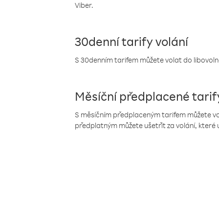
Viber.
30denní tarify volání
S 30denním tarifem můžete volat do libovolné
Měsíční předplacené tarif
S měsíčním předplaceným tarifem můžete volat
předplatným můžete ušetřit za volání, které 