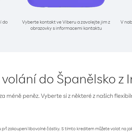
í do
Vyberte kontakt ve Viberu a zavolejte jim z
V nab
obrazovky s informacemi kontaktu
 volání do Španělsko z
 za méně peněz. Vyberte si z některé z našich flexibi
 při zakoupení libovolné částky. S tímto kreditem můžete volat na jaké