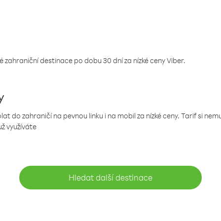
 zahraniční destinace po dobu 30 dní za nízké ceny Viber.
y
 do zahraničí na pevnou linku i na mobil za nízké ceny. Tarif si ne
už využíváte
Hledat další destinace