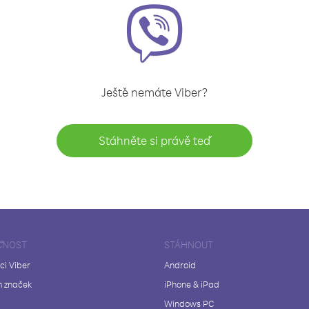
Ještě nemáte Viber?
Stáhněte si právě teď
ČNOST
STÁHNOUT
ci Viber
Android
 značek
iPhone & iPad
Windows PC