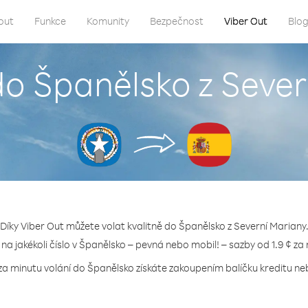
out
Funkce
Komunity
Bezpečnost
Viber Out
Blo
do Španělsko z Seve
Díky Viber Out můžete volat kvalitně do Španělsko z Severní Mariany
 na jakékoli číslo v Španělsko – pevná nebo mobil! – sazby od 1.9 ¢ za
za minutu volání do Španělsko získáte zakoupením balíčku kreditu neb