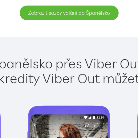
Zobrazit sazby volání do Španělsko
panělsko přes Viber Ou
kredity Viber Out může