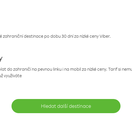
 zahraniční destinace po dobu 30 dní za nízké ceny Viber.
y
 do zahraničí na pevnou linku i na mobil za nízké ceny. Tarif si ne
už využíváte
Hledat další destinace