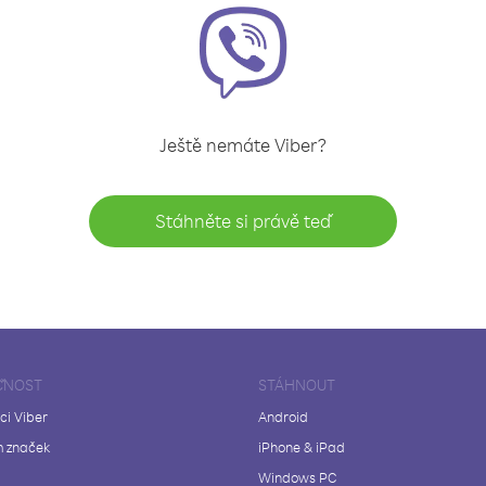
Ještě nemáte Viber?
Stáhněte si právě teď
ČNOST
STÁHNOUT
ci Viber
Android
 značek
iPhone & iPad
Windows PC