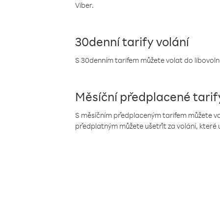
Viber.
30denní tarify volání
S 30denním tarifem můžete volat do libovolné
Měsíční předplacené tarif
S měsíčním předplaceným tarifem můžete volat
předplatným můžete ušetřit za volání, které 