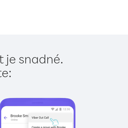
t je snadné.
te: