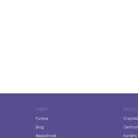
VIBER
SPOLE
Funkce
O aplika
Blog
Centrum
Bezpečnost
Kariéra