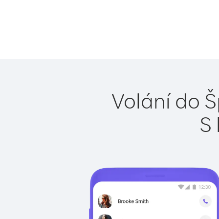
Volání do Š
S 