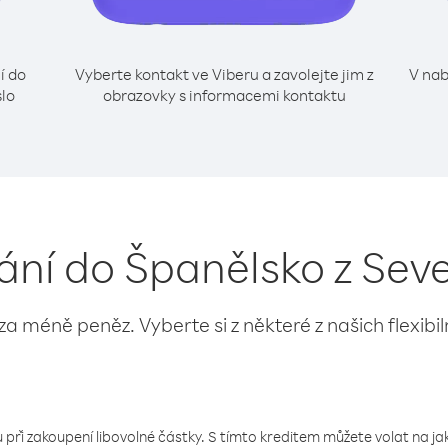
í do
Vyberte kontakt ve Viberu a zavolejte jim z
V nab
slo
obrazovky s informacemi kontaktu
lání do Španělsko z Sev
 za méně peněz. Vyberte si z některé z našich flexibi
 při zakoupení libovolné částky. S tímto kreditem můžete volat na jaké