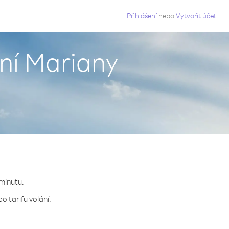
g
Přihlášení
nebo
Vytvořit účet
rní Mariany
.
 minutu.
o tarifu volání.