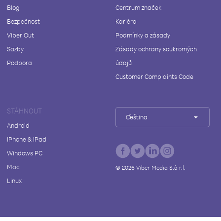
Blog
Centrum značek
Bezpečnost
Kariéra
Viber Out
Podmínky a zásady
Sazby
Zásady ochrany soukromých
Podpora
údajů
Customer Complaints Code
STÁHNOUT
Čeština
Android
iPhone & iPad
Windows PC
Mac
©
2026
Viber Media S.à r.l.
Linux