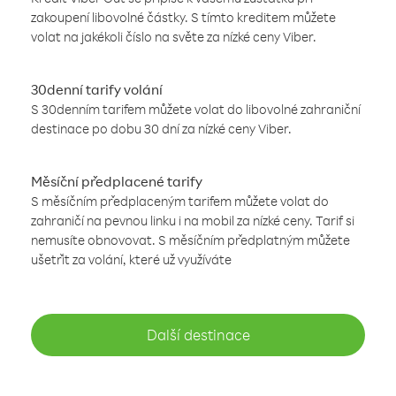
zakoupení libovolné částky. S tímto kreditem můžete
volat na jakékoli číslo na světe za nízké ceny Viber.
30denní tarify volání
S 30denním tarifem můžete volat do libovolné zahraniční
destinace po dobu 30 dní za nízké ceny Viber.
Měsíční předplacené tarify
S měsíčním předplaceným tarifem můžete volat do
zahraničí na pevnou linku i na mobil za nízké ceny. Tarif si
nemusíte obnovovat. S měsíčním předplatným můžete
ušetřit za volání, které už využíváte
Další destinace