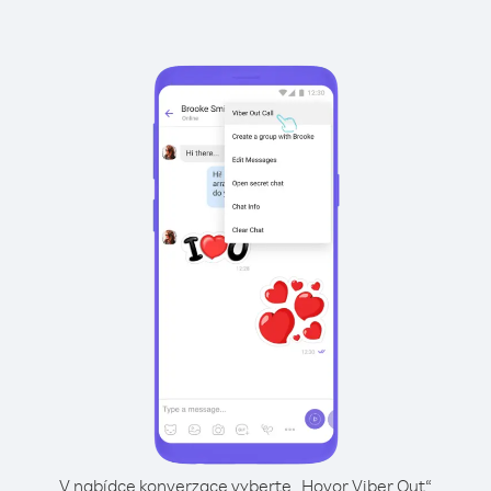
V nabídce konverzace vyberte „Hovor Viber Out“