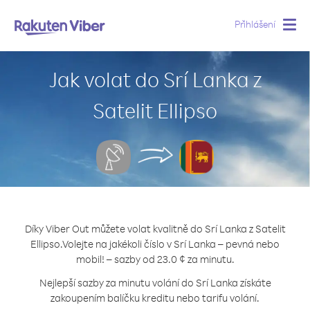
Přihlášení
Togg
navig
Jak volat do Srí Lanka z
Satelit Ellipso
Díky Viber Out můžete volat kvalitně do Srí Lanka z Satelit
Ellipso.
Volejte na jakékoli číslo v Srí Lanka – pevná nebo
mobil! – sazby od 23.0 ¢ za minutu.
Nejlepší sazby za minutu volání do Srí Lanka získáte
zakoupením balíčku kreditu nebo tarifu volání.