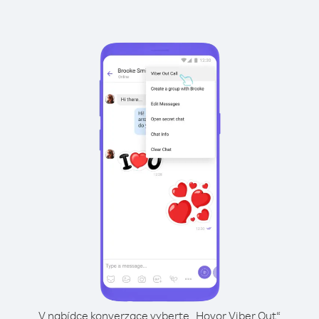
V nabídce konverzace vyberte „Hovor Viber Out“