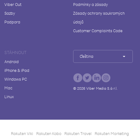
Viber Out
Podmínky a zásady
Sazby
Zásady ochrany soukromých
Podpora
údajů
Customer Complaints Code
STÁHNOUT
Čeština
Android
iPhone & iPad
Windows PC
Mac
©
2026
Viber Media S.à r.l.
Linux
Rakuten Viki
Rakuten Kobo
Rakuten Travel
Rakuten Marketing