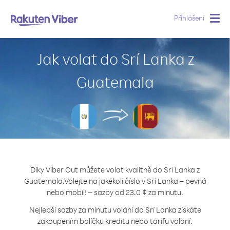
Přihlášení
Togg
navig
Jak volat do Srí Lanka z
Guatemala
Díky Viber Out můžete volat kvalitně do Srí Lanka z
Guatemala.
Volejte na jakékoli číslo v Srí Lanka – pevná
nebo mobil! – sazby od 23.0 ¢ za minutu.
Nejlepší sazby za minutu volání do Srí Lanka získáte
zakoupením balíčku kreditu nebo tarifu volání.