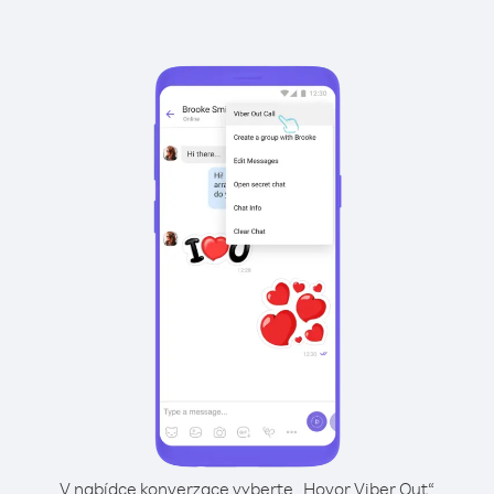
V nabídce konverzace vyberte „Hovor Viber Out“