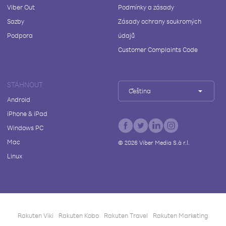
Viber Out
Podmínky a zásady
Sazby
Zásady ochrany soukromých
Podpora
údajů
Customer Complaints Code
STÁHNOUT
Čeština
Android
iPhone & iPad
Windows PC
Mac
©
2026
Viber Media S.à r.l.
Linux
Rakuten Viki
Rakuten Kobo
Rakuten Travel
Rakuten Marketing