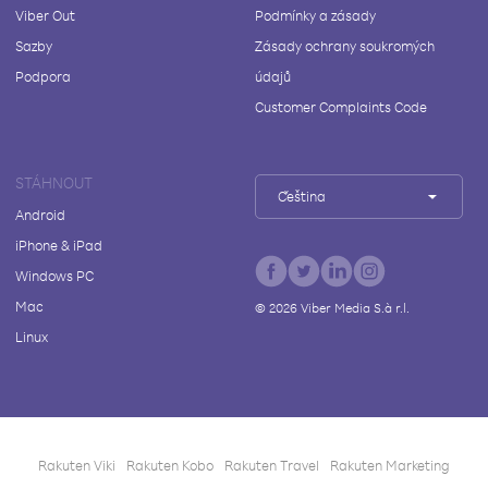
Viber Out
Podmínky a zásady
Sazby
Zásady ochrany soukromých
Podpora
údajů
Customer Complaints Code
STÁHNOUT
Čeština
Android
iPhone & iPad
Windows PC
Mac
©
2026
Viber Media S.à r.l.
Linux
Rakuten Viki
Rakuten Kobo
Rakuten Travel
Rakuten Marketing