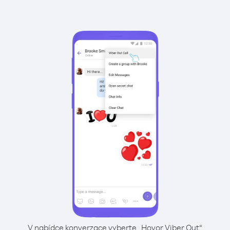
V nabídce konverzace vyberte „Hovor Viber Out“