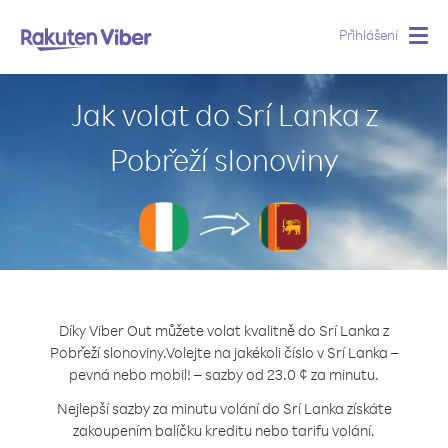
Přihlášení
Togg
navig
Jak volat do Srí Lanka z
Pobřeží slonoviny
Díky Viber Out můžete volat kvalitně do Srí Lanka z
Pobřeží slonoviny.
Volejte na jakékoli číslo v Srí Lanka –
pevná nebo mobil! – sazby od 23.0 ¢ za minutu.
Nejlepší sazby za minutu volání do Srí Lanka získáte
zakoupením balíčku kreditu nebo tarifu volání.