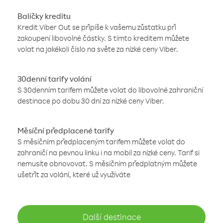
Balíčky kreditu
Kredit Viber Out se připíše k vašemu zůstatku při
zakoupení libovolné částky. S tímto kreditem můžete
volat na jakékoli číslo na světe za nízké ceny Viber.
30denní tarify volání
S 30denním tarifem můžete volat do libovolné zahraniční
destinace po dobu 30 dní za nízké ceny Viber.
Měsíční předplacené tarify
S měsíčním předplaceným tarifem můžete volat do
zahraničí na pevnou linku i na mobil za nízké ceny. Tarif si
nemusíte obnovovat. S měsíčním předplatným můžete
ušetřit za volání, které už využíváte
Další destinace