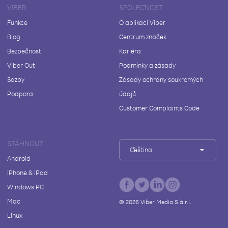
VIBER
SPOLEČNOST
Funkce
O aplikaci Viber
Blog
Centrum značek
Bezpečnost
Kariéra
Viber Out
Podmínky a zásady
Sazby
Zásady ochrany soukromých
Podpora
údajů
Customer Complaints Code
STÁHNOUT
Čeština
Android
iPhone & iPad
Windows PC
Mac
©
2026
Viber Media S.à r.l.
Linux