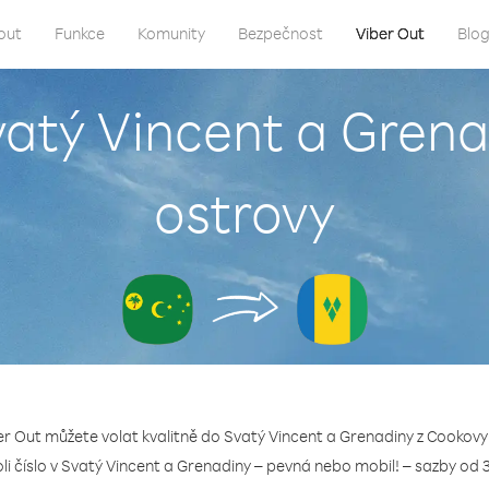
out
Funkce
Komunity
Bezpečnost
Viber Out
Blo
vatý Vincent a Gren
ostrovy
er Out můžete volat kvalitně do Svatý Vincent a Grenadiny z Cookovy
oli číslo v Svatý Vincent a Grenadiny – pevná nebo mobil! – sazby od 