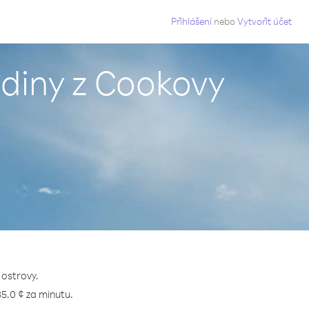
g
Přihlášení
nebo
Vytvořit účet
adiny z Cookovy
 ostrovy.
35.0 ¢ za minutu.