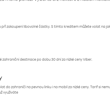
 při zakoupení libovolné částky. S tímto kreditem můžete volat na jaké
 zahraniční destinace po dobu 30 dní za nízké ceny Viber.
y
 do zahraničí na pevnou linku i na mobil za nízké ceny. Tarif si ne
už využíváte