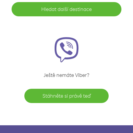
Hledat další destinace
Ještě nemáte Viber?
Stáhněte si právě teď