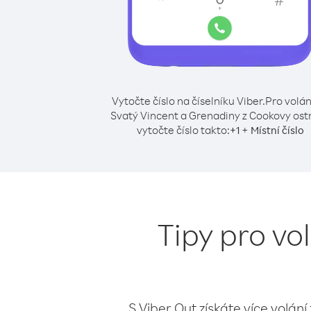
Vytočte číslo na číselníku Viber.
Pro volán
Svatý Vincent a Grenadiny z Cookovy ost
vytočte číslo takto:
+
+
1
Místní číslo
Tipy pro vo
S Viber Out získáte více volání