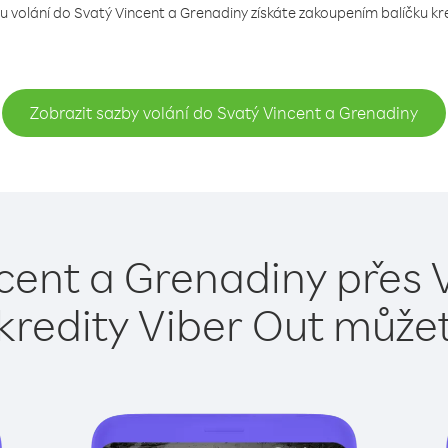
u volání do Svatý Vincent a Grenadiny získáte zakoupením balíčku kre
Zobrazit sazby volání do Svatý Vincent a Grenadiny
cent a Grenadiny přes 
kredity Viber Out může