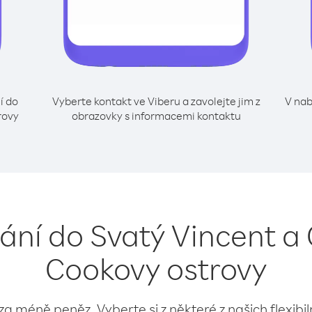
í do
Vyberte kontakt ve Viberu a zavolejte jim z
V nab
rovy
obrazovky s informacemi kontaktu
lání do Svatý Vincent a
Cookovy ostrovy
 za méně peněz. Vyberte si z některé z našich flexibi