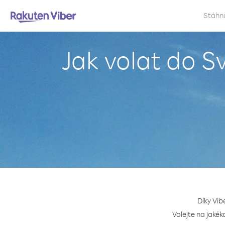
Stáhn
Jak volat do S
Díky Vib
Volejte na jakék