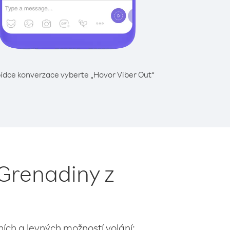
ídce konverzace vyberte „Hovor Viber Out“
 Grenadiny z
lních a levných možností volání: