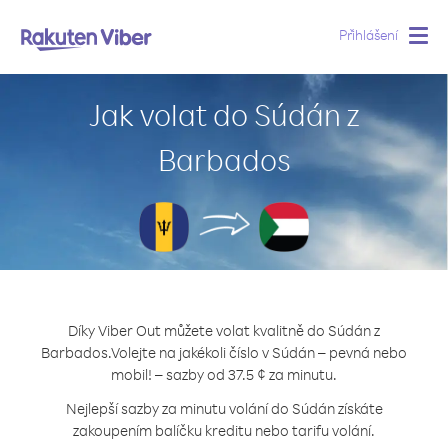
Přihlášení
Togg
navig
Jak volat do Súdán z
Barbados
Díky Viber Out můžete volat kvalitně do Súdán z
Barbados.
Volejte na jakékoli číslo v Súdán – pevná nebo
mobil! – sazby od 37.5 ¢ za minutu.
Nejlepší sazby za minutu volání do Súdán získáte
zakoupením balíčku kreditu nebo tarifu volání.