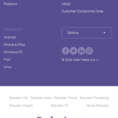
Podpora
údajů
Customer Complaints Code
STÁHNOUT
Čeština
Android
iPhone & iPad
Windows PC
Mac
©
2026
Viber Media S.à r.l.
Linux
Rakuten Viki
Rakuten Kobo
Rakuten Travel
Rakuten Marketing
Rakuten Insight
Rakuten TV
About Rakuten