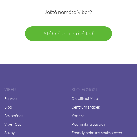
Ještě nemáte Viber?
Stáhněte si právě teď
VIBER
SPOLEČNOST
Funkce
O aplikaci Viber
Blog
Centrum značek
Bezpečnost
Kariéra
Viber Out
Podmínky a zásady
Sazby
Zásady ochrany soukromých