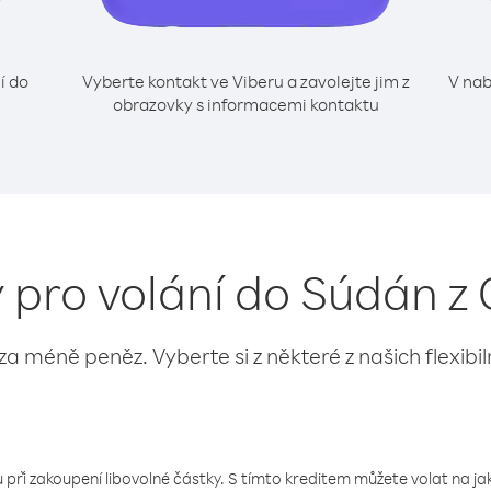
í do
Vyberte kontakt ve Viberu a zavolejte jim z
V nab
obrazovky s informacemi kontaktu
y pro volání do Súdán z 
 za méně peněz. Vyberte si z některé z našich flexibi
 při zakoupení libovolné částky. S tímto kreditem můžete volat na jaké