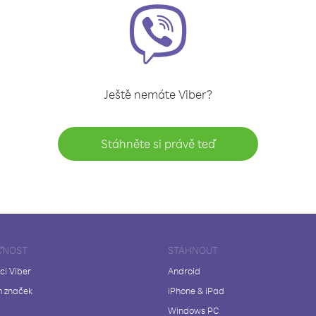
Ještě nemáte Viber?
Stáhněte si právě teď
ČNOST
STÁHNOUT
ci Viber
Android
 značek
iPhone & iPad
Windows PC