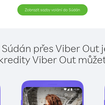
Zobrazit sazby volání do Súdán
 Súdán přes Viber Out 
kredity Viber Out může