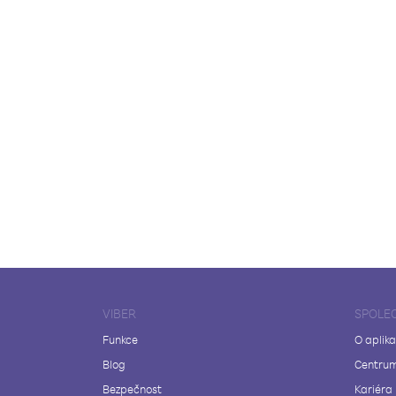
VIBER
SPOLE
Funkce
O aplika
Blog
Centrum
Bezpečnost
Kariéra