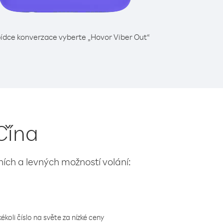
ídce konverzace vyberte „Hovor Viber Out“
Čína
lních a levných možností volání:
koli číslo na světe za nízké ceny