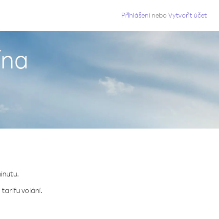
g
Přihlášení
nebo
Vytvořit účet
ína
minutu.
tarifu volání.