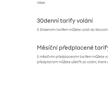
Viber.
30denní tarify volání
S 30denním tarifem můžete volat do libovolné
Měsíční předplacené tarif
S měsíčním předplaceným tarifem můžete volat
předplatným můžete ušetřit za volání, které 