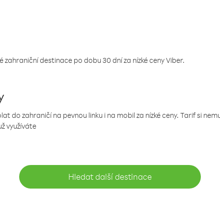
 zahraniční destinace po dobu 30 dní za nízké ceny Viber.
y
 do zahraničí na pevnou linku i na mobil za nízké ceny. Tarif si ne
už využíváte
Hledat další destinace