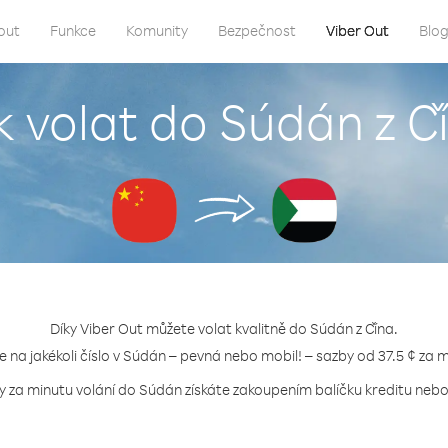
out
Funkce
Komunity
Bezpečnost
Viber Out
Blo
k volat do Súdán z Č
Díky Viber Out můžete volat kvalitně do Súdán z Čína.
e na jakékoli číslo v Súdán – pevná nebo mobil! – sazby od 37.5 ¢ za 
y za minutu volání do Súdán získáte zakoupením balíčku kreditu nebo 