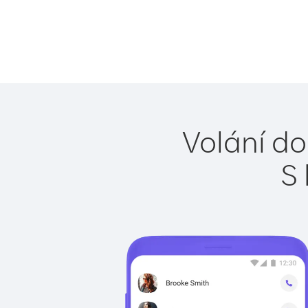
Volání do
S 