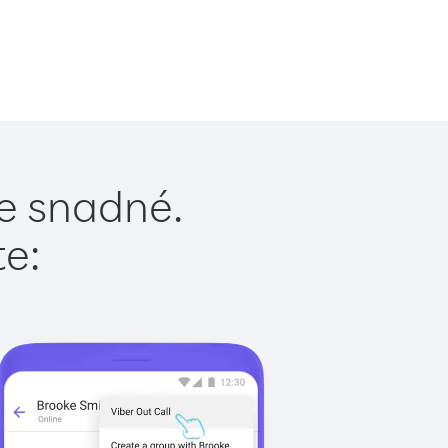
je snadné.
te: