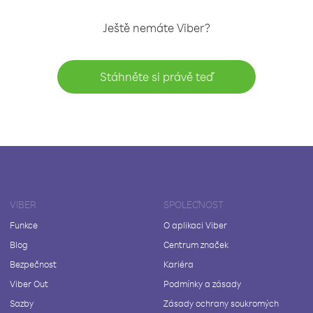
Ještě nemáte Viber?
Stáhněte si právě teď
VIBER
SPOLEČNOST
Funkce
O aplikaci Viber
Blog
Centrum značek
Bezpečnost
Kariéra
Viber Out
Podmínky a zásady
Sazby
Zásady ochrany soukromých