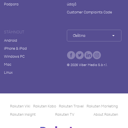
Podpora
údajů
Customer Complaints Code
STÁHNOUT
Čeština
Android
iPhone & iPad
Windows PC
Mac
©
2026
Viber Media S.à r.l.
Linux
Rakuten Viki
Rakuten Kobo
Rakuten Travel
Rakuten Marketing
Rakuten Insight
Rakuten TV
About Rakuten