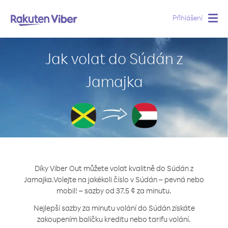
Přihlášení
Togg
navig
Jak volat do Súdán z
Jamajka
Díky Viber Out můžete volat kvalitně do Súdán z
Jamajka.
Volejte na jakékoli číslo v Súdán – pevná nebo
mobil! – sazby od 37.5 ¢ za minutu.
Nejlepší sazby za minutu volání do Súdán získáte
zakoupením balíčku kreditu nebo tarifu volání.