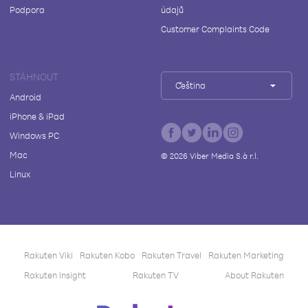
Podpora
údajů
Customer Complaints Code
STÁHNOUT
Čeština
Android
iPhone & iPad
Windows PC
Mac
©
2026
Viber Media S.à r.l.
Linux
Rakuten Viki
Rakuten Kobo
Rakuten Travel
Rakuten Marketing
Rakuten Insight
Rakuten TV
About Rakuten