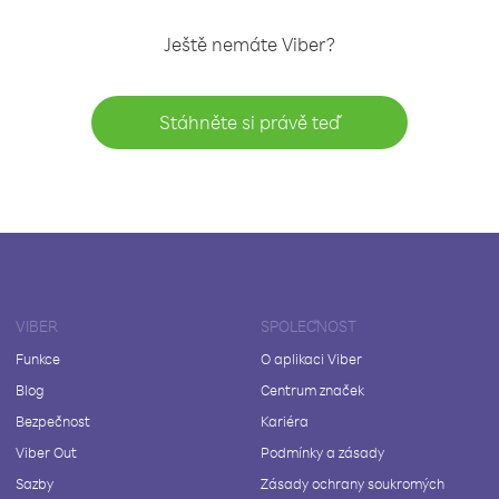
Ještě nemáte Viber?
Stáhněte si právě teď
VIBER
SPOLEČNOST
Funkce
O aplikaci Viber
Blog
Centrum značek
Bezpečnost
Kariéra
Viber Out
Podmínky a zásady
Sazby
Zásady ochrany soukromých