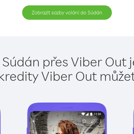
Zobrazit sazby volání do Súdán
 Súdán přes Viber Out 
kredity Viber Out může