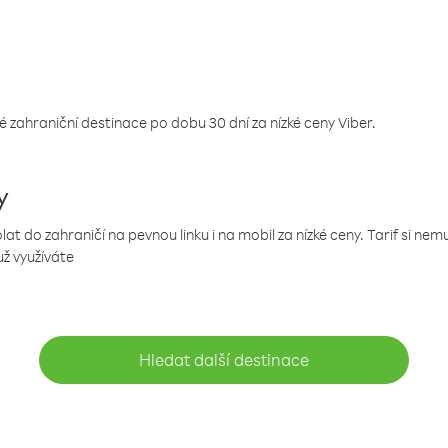
 zahraniční destinace po dobu 30 dní za nízké ceny Viber.
y
 do zahraničí na pevnou linku i na mobil za nízké ceny. Tarif si ne
už využíváte
Hledat další destinace