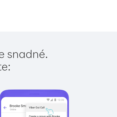
je snadné.
te: