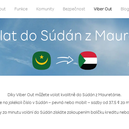
out
Funkce
Komunity
Bezpečnost
Viber Out
Blo
olat do Súdán z Maur
Díky Viber Out můžete volat kvalitně do Súdán z Mauretánie.
e na jakékoli číslo v Súdán – pevná nebo mobil! – sazby od 37.5 ¢ za 
y za minutu volání do Súdán získáte zakoupením balíčku kreditu nebo 