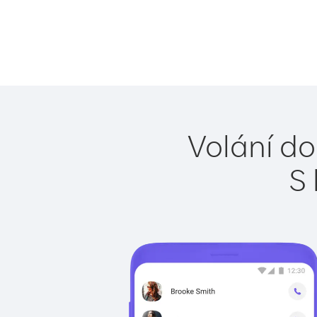
Volání do
S 