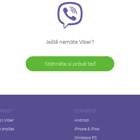
Ještě nemáte Viber?
Stáhněte si právě teď
ČNOST
STÁHNOUT
ci Viber
Android
 značek
iPhone & iPad
Windows PC