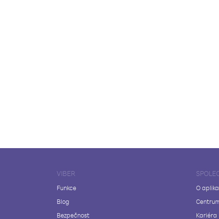
VIBER
SPOLE
Funkce
O aplika
Blog
Centrum
Bezpečnost
Kariéra