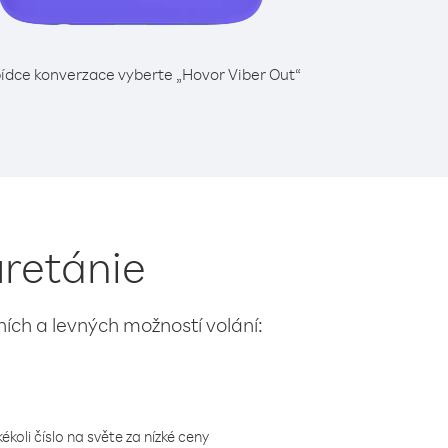
ídce konverzace vyberte „Hovor Viber Out“
uretánie
lních a levných možností volání:
koli číslo na světe za nízké ceny