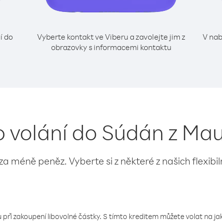
í do
Vyberte kontakt ve Viberu a zavolejte jim z
V nab
obrazovky s informacemi kontaktu
o volání do Súdán z Ma
 za méně peněz. Vyberte si z některé z našich flexibi
 při zakoupení libovolné částky. S tímto kreditem můžete volat na jaké