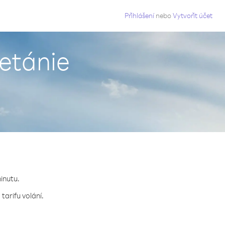
g
Přihlášení
nebo
Vytvořit účet
etánie
minutu.
tarifu volání.