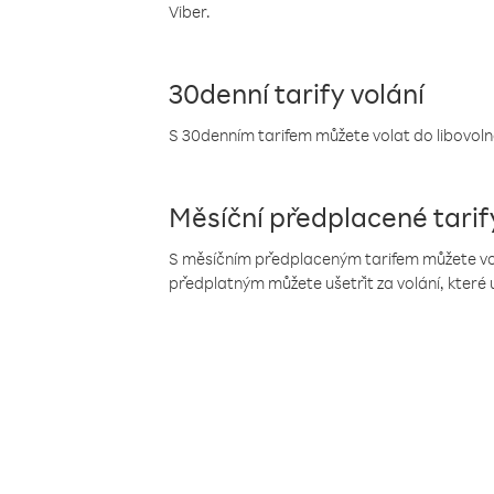
Viber.
30denní tarify volání
S 30denním tarifem můžete volat do libovolné
Měsíční předplacené tarif
S měsíčním předplaceným tarifem můžete volat
předplatným můžete ušetřit za volání, které 