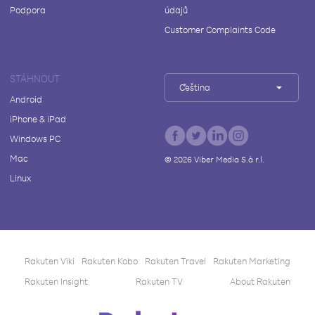
Podpora
údajů
Customer Complaints Code
STÁHNOUT
Čeština
Android
iPhone & iPad
Windows PC
Mac
©
2026
Viber Media S.à r.l.
Linux
Rakuten Viki
Rakuten Kobo
Rakuten Travel
Rakuten Marketing
Rakuten Insight
Rakuten TV
About Rakuten