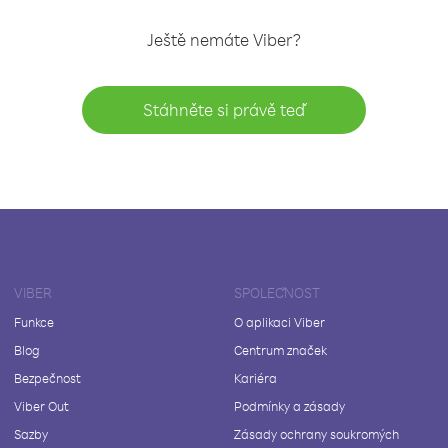
Ještě nemáte Viber?
Stáhněte si právě teď
VIBER
SPOLEČNOST
Funkce
O aplikaci Viber
Blog
Centrum značek
Bezpečnost
Kariéra
Viber Out
Podmínky a zásady
Sazby
Zásady ochrany soukromých