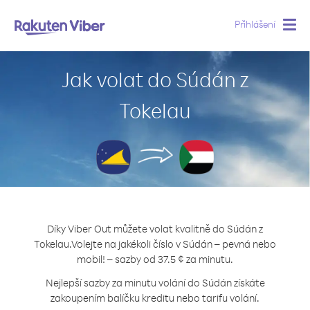
Přihlášení
Togg
navig
Jak volat do Súdán z
Tokelau
Díky Viber Out můžete volat kvalitně do Súdán z
Tokelau.
Volejte na jakékoli číslo v Súdán – pevná nebo
mobil! – sazby od 37.5 ¢ za minutu.
Nejlepší sazby za minutu volání do Súdán získáte
zakoupením balíčku kreditu nebo tarifu volání.