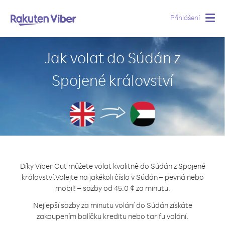
Přihlášení
Togg
navig
Jak volat do Súdán z
Spojené království
Díky Viber Out můžete volat kvalitně do Súdán z Spojené
království.
Volejte na jakékoli číslo v Súdán – pevná nebo
mobil! – sazby od 45.0 ¢ za minutu.
Nejlepší sazby za minutu volání do Súdán získáte
zakoupením balíčku kreditu nebo tarifu volání.