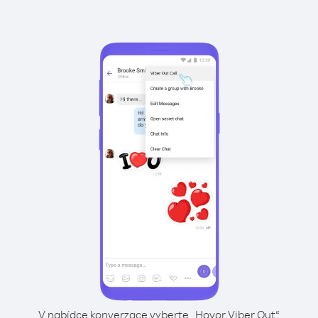
V nabídce konverzace vyberte „Hovor Viber Out“