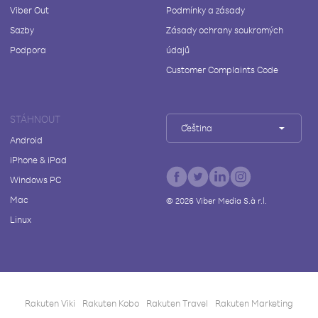
Viber Out
Podmínky a zásady
Sazby
Zásady ochrany soukromých
Podpora
údajů
Customer Complaints Code
STÁHNOUT
Čeština
Android
iPhone & iPad
Windows PC
Mac
©
2026
Viber Media S.à r.l.
Linux
Rakuten Viki
Rakuten Kobo
Rakuten Travel
Rakuten Marketing