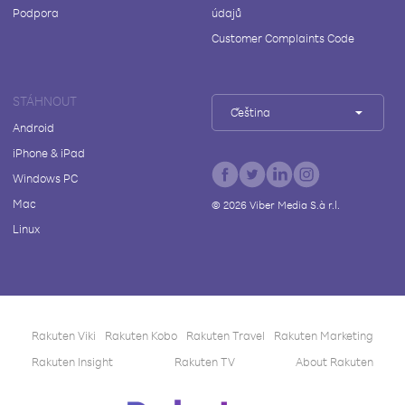
Podpora
údajů
Customer Complaints Code
STÁHNOUT
Čeština
Android
iPhone & iPad
Windows PC
Mac
©
2026
Viber Media S.à r.l.
Linux
Rakuten Viki
Rakuten Kobo
Rakuten Travel
Rakuten Marketing
Rakuten Insight
Rakuten TV
About Rakuten