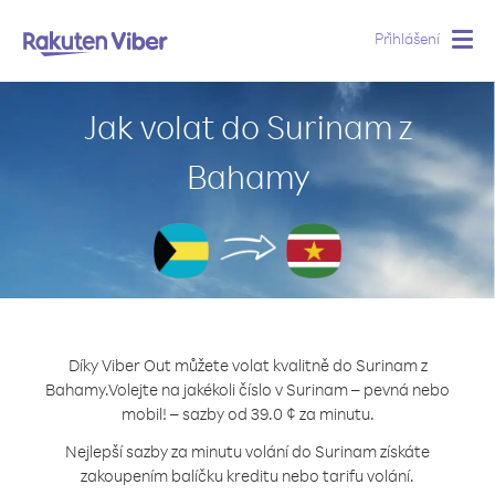
Přihlášení
Togg
navig
Jak volat do Surinam z
Bahamy
Díky Viber Out můžete volat kvalitně do Surinam z
Bahamy.
Volejte na jakékoli číslo v Surinam – pevná nebo
mobil! – sazby od 39.0 ¢ za minutu.
Nejlepší sazby za minutu volání do Surinam získáte
zakoupením balíčku kreditu nebo tarifu volání.