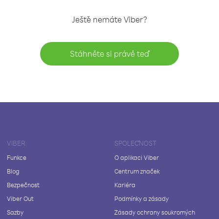
Ještě nemáte Viber?
Stáhněte si právě teď
VIBER
SPOLEČNOST
Funkce
O aplikaci Viber
Blog
Centrum značek
Bezpečnost
Kariéra
Viber Out
Podmínky a zásady
Sazby
Zásady ochrany soukromých