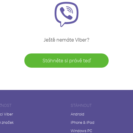
Ještě nemáte Viber?
Stáhněte si právě teď
ČNOST
STÁHNOUT
ci Viber
Android
 značek
iPhone & iPad
Windows PC