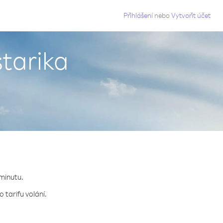
g
Přihlášení
nebo
Vytvořit účet
starika
 minutu.
 tarifu volání.