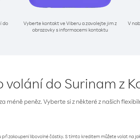
í do
Vyberte kontakt ve Viberu a zavolejte jim z
V nab
obrazovky s informacemi kontaktu
o volání do Surinam z K
 za méně peněz. Vyberte si z některé z našich flexibi
 při zakoupení libovolné částky. S tímto kreditem můžete volat na jaké