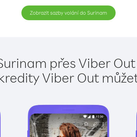
Zobrazit sazby volání do Surinam
Surinam přes Viber Out
kredity Viber Out může