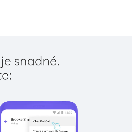
 je snadné.
te: