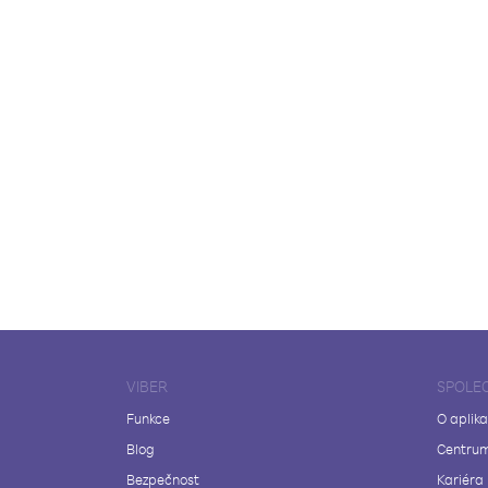
VIBER
SPOLE
Funkce
O aplika
Blog
Centrum
Bezpečnost
Kariéra