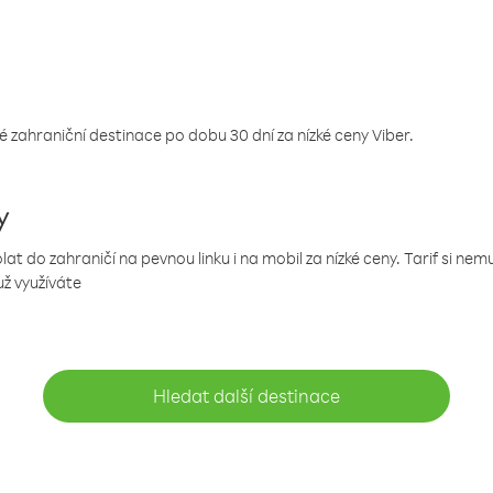
 zahraniční destinace po dobu 30 dní za nízké ceny Viber.
y
 do zahraničí na pevnou linku i na mobil za nízké ceny. Tarif si ne
už využíváte
Hledat další destinace