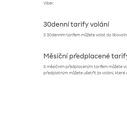
Viber.
30denní tarify volání
S 30denním tarifem můžete volat do libovolné
Měsíční předplacené tarif
S měsíčním předplaceným tarifem můžete volat
předplatným můžete ušetřit za volání, které 