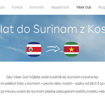
out
Funkce
Komunity
Bezpečnost
Viber Out
Blo
lat do Surinam z Ko
Díky Viber Out můžete volat kvalitně do Surinam z Kostarika.
 na jakékoli číslo v Surinam – pevná nebo mobil! – sazby od 39.0 ¢ za
 za minutu volání do Surinam získáte zakoupením balíčku kreditu nebo