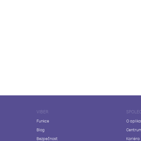
VIBER
SPOLE
Funkce
O aplika
Blog
Centrum
Bezpečnost
Kariéra