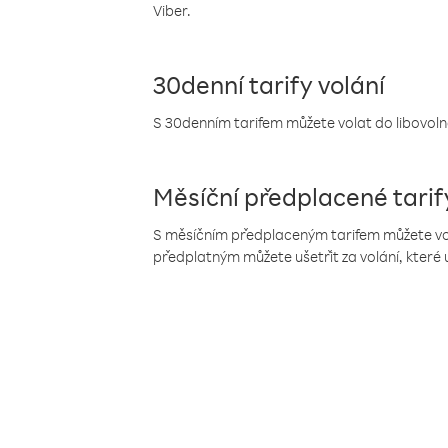
Viber.
30denní tarify volání
S 30denním tarifem můžete volat do libovolné
Měsíční předplacené tarif
S měsíčním předplaceným tarifem můžete volat
předplatným můžete ušetřit za volání, které 