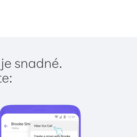
 je snadné.
te: