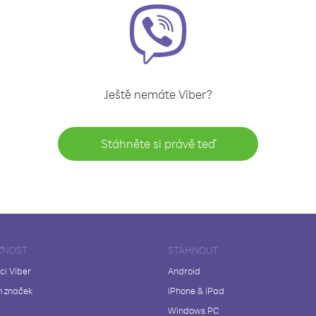
Ještě nemáte Viber?
Stáhněte si právě teď
ČNOST
STÁHNOUT
ci Viber
Android
 značek
iPhone & iPad
Windows PC