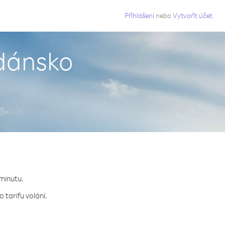
g
Přihlášení
nebo
Vytvořit účet
rdánsko
 minutu.
 tarifu volání.