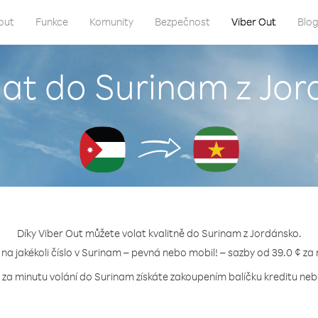
out
Funkce
Komunity
Bezpečnost
Viber Out
Blo
lat do Surinam z Jo
Díky Viber Out můžete volat kvalitně do Surinam z Jordánsko.
 na jakékoli číslo v Surinam – pevná nebo mobil! – sazby od 39.0 ¢ za
 za minutu volání do Surinam získáte zakoupením balíčku kreditu nebo