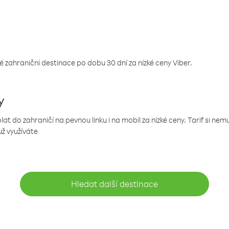
 zahraniční destinace po dobu 30 dní za nízké ceny Viber.
y
 do zahraničí na pevnou linku i na mobil za nízké ceny. Tarif si ne
už využíváte
Hledat další destinace