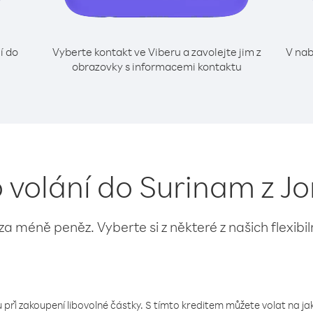
í do
Vyberte kontakt ve Viberu a zavolejte jim z
V nab
obrazovky s informacemi kontaktu
o volání do Surinam z J
 za méně peněz. Vyberte si z některé z našich flexibi
 při zakoupení libovolné částky. S tímto kreditem můžete volat na jaké