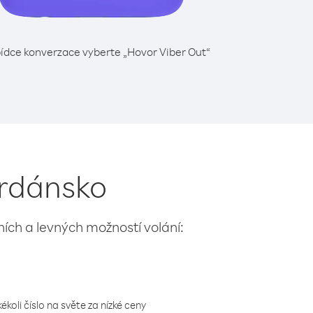
ídce konverzace vyberte „Hovor Viber Out“
ordánsko
lních a levných možností volání:
koli číslo na světe za nízké ceny