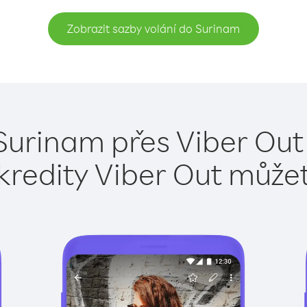
Zobrazit sazby volání do Surinam
Surinam přes Viber Out
kredity Viber Out může