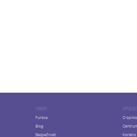
VIBER
SPOLE
Funkce
O aplika
Blog
Centrum
Bezpečnost
Kariéra