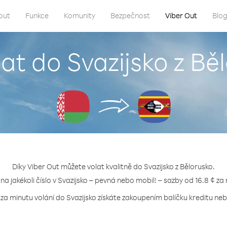
out
Funkce
Komunity
Bezpečnost
Viber Out
Blo
lat do Svazijsko z Bě
Díky Viber Out můžete volat kvalitně do Svazijsko z Bělorusko.
 na jakékoli číslo v Svazijsko – pevná nebo mobil! – sazby od 16.8 ¢ za
 za minutu volání do Svazijsko získáte zakoupením balíčku kreditu nebo