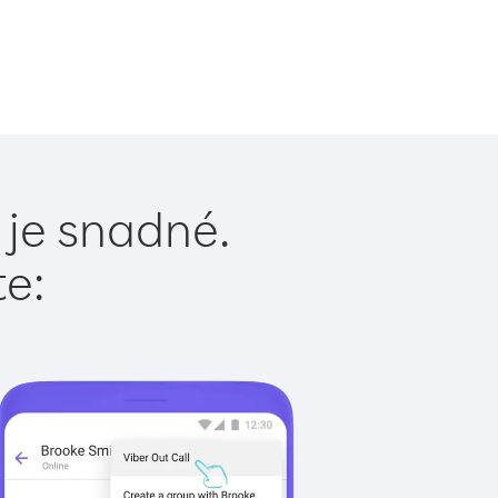
 je snadné.
te: