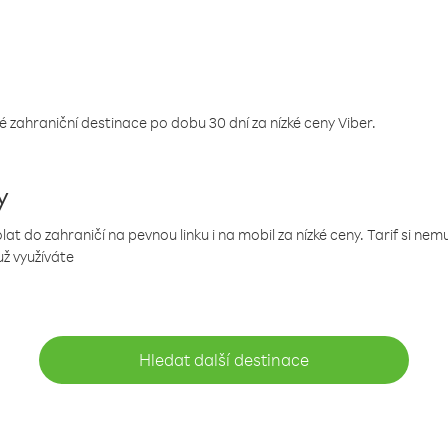
 zahraniční destinace po dobu 30 dní za nízké ceny Viber.
y
 do zahraničí na pevnou linku i na mobil za nízké ceny. Tarif si ne
už využíváte
Hledat další destinace