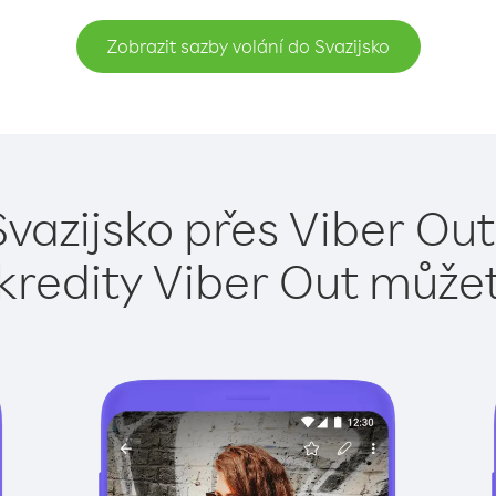
Zobrazit sazby volání do Svazijsko
Svazijsko přes Viber Out
kredity Viber Out může