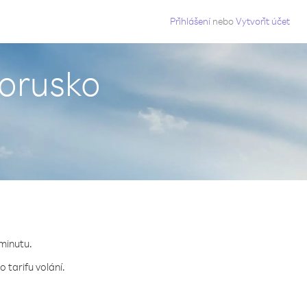
g
Přihlášení
nebo
Vytvořit účet
lorusko
 minutu.
 tarifu volání.