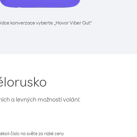
ídce konverzace vyberte „Hovor Viber Out“
Bělorusko
lních a levných možností volání:
koli číslo na světe za nízké ceny