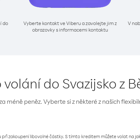
í do
Vyberte kontakt ve Viberu a zavolejte jim z
V nab
obrazovky s informacemi kontaktu
 volání do Svazijsko z 
 za méně peněz. Vyberte si z některé z našich flexibi
 při zakoupení libovolné částky. S tímto kreditem můžete volat na jaké