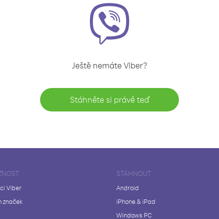
Ještě nemáte Viber?
Stáhněte si právě teď
ČNOST
STÁHNOUT
ci Viber
Android
 značek
iPhone & iPad
Windows PC