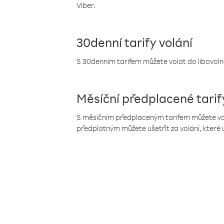
Viber.
30denní tarify volání
S 30denním tarifem můžete volat do libovolné
Měsíční předplacené tarif
S měsíčním předplaceným tarifem můžete volat
předplatným můžete ušetřit za volání, které 