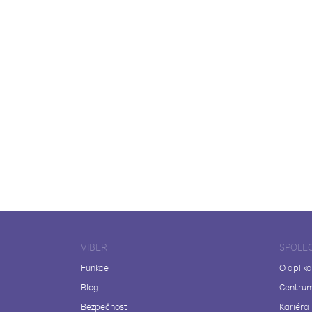
VIBER
SPOLE
Funkce
O aplika
Blog
Centrum
Bezpečnost
Kariéra