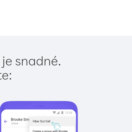
 je snadné.
te: