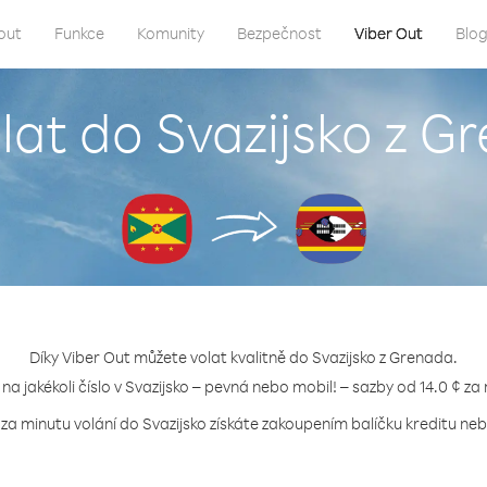
out
Funkce
Komunity
Bezpečnost
Viber Out
Blo
lat do Svazijsko z 
Díky Viber Out můžete volat kvalitně do Svazijsko z Grenada.
 na jakékoli číslo v Svazijsko – pevná nebo mobil! – sazby od 14.0 ¢ za
 za minutu volání do Svazijsko získáte zakoupením balíčku kreditu nebo