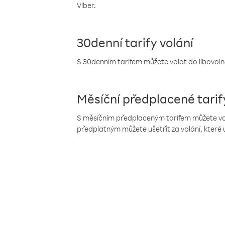
Viber.
30denní tarify volání
S 30denním tarifem můžete volat do libovolné
Měsíční předplacené tarif
S měsíčním předplaceným tarifem můžete volat
předplatným můžete ušetřit za volání, které 