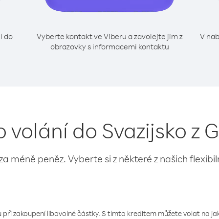
í do
Vyberte kontakt ve Viberu a zavolejte jim z
V nab
obrazovky s informacemi kontaktu
o volání do Svazijsko z
 za méně peněz. Vyberte si z některé z našich flexibi
 při zakoupení libovolné částky. S tímto kreditem můžete volat na jaké