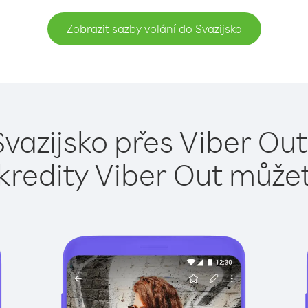
Zobrazit sazby volání do Svazijsko
Svazijsko přes Viber Out
kredity Viber Out může