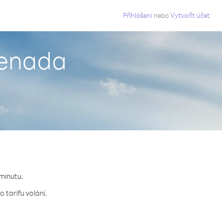
g
Přihlášení
nebo
Vytvořit účet
Grenada
 minutu.
 tarifu volání.