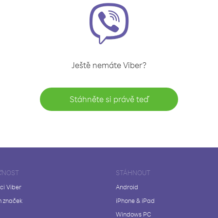
Ještě nemáte Viber?
Stáhněte si právě teď
ČNOST
STÁHNOUT
ci Viber
Android
 značek
iPhone & iPad
Windows PC