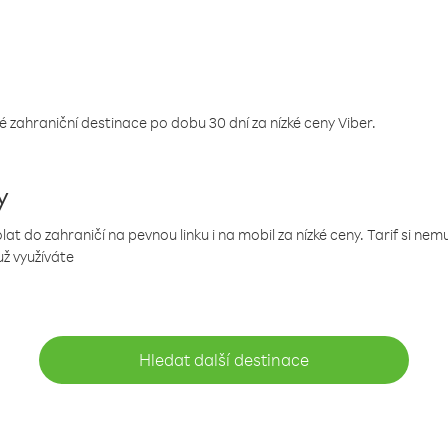
 zahraniční destinace po dobu 30 dní za nízké ceny Viber.
y
 do zahraničí na pevnou linku i na mobil za nízké ceny. Tarif si ne
už využíváte
Hledat další destinace