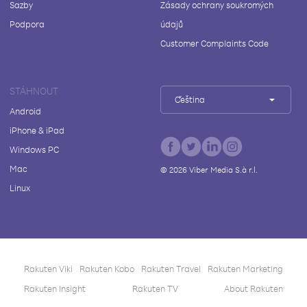
Sazby
Zásady ochrany soukromých
Podpora
údajů
Customer Complaints Code
STÁHNOUT
Čeština
Android
iPhone & iPad
Windows PC
Mac
©
2026
Viber Media S.à r.l.
Linux
Rakuten Viki
Rakuten Kobo
Rakuten Travel
Rakuten Marketing
Rakuten Insight
Rakuten TV
About Rakuten