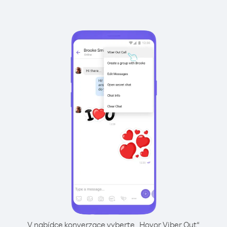
V nabídce konverzace vyberte „Hovor Viber Out“