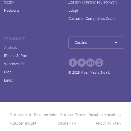
Sazby
Zásady ochrany soukromých
Podpora
údajů
Customer Complaints Code
STÁHNOUT
Čeština
Android
iPhone & iPad
Windows PC
Mac
©
2026
Viber Media S.à r.l.
Linux
Rakuten Viki
Rakuten Kobo
Rakuten Travel
Rakuten Marketing
Rakuten Insight
Rakuten TV
About Rakuten