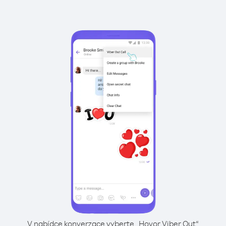
V nabídce konverzace vyberte „Hovor Viber Out“