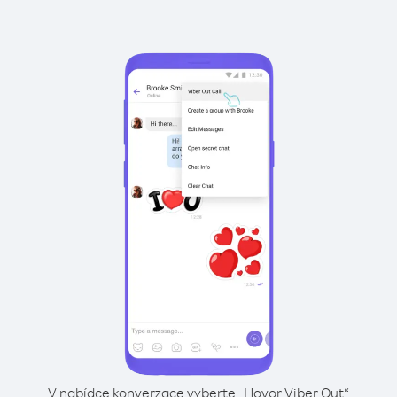
V nabídce konverzace vyberte „Hovor Viber Out“