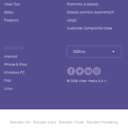
Viber Out
Podmínky a zásady
Sazby
Zásady ochrany soukromých
Podpora
údajů
Customer Complaints Code
STÁHNOUT
Čeština
Android
iPhone & iPad
Windows PC
Mac
©
2026
Viber Media S.à r.l.
Linux
Rakuten Viki
Rakuten Kobo
Rakuten Travel
Rakuten Marketing