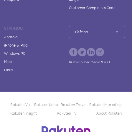
Customer Complaints Code
STÁHNOUT
Čeština
Android
iPhone & iPad
Windows PC
Mac
©
2026
Viber Media S.à r.l.
Linux
Rakuten Viki
Rakuten Kobo
Rakuten Travel
Rakuten Marketing
Rakuten Insight
Rakuten TV
About Rakuten