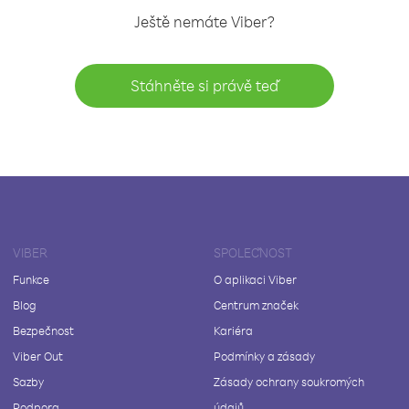
Ještě nemáte Viber?
Stáhněte si právě teď
VIBER
SPOLEČNOST
Funkce
O aplikaci Viber
Blog
Centrum značek
Bezpečnost
Kariéra
Viber Out
Podmínky a zásady
Sazby
Zásady ochrany soukromých
Podpora
údajů