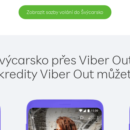
Zobrazit sazby volání do Švýcarsko
výcarsko přes Viber Ou
kredity Viber Out může