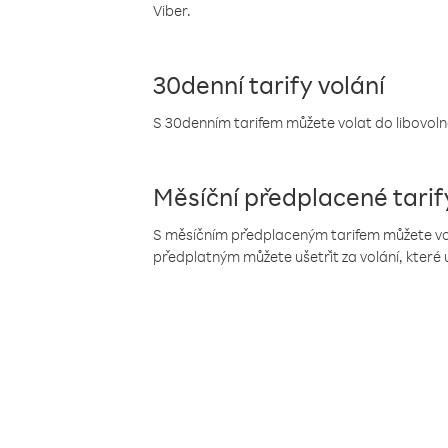
Viber.
30denní tarify volání
S 30denním tarifem můžete volat do libovolné
Měsíční předplacené tarif
S měsíčním předplaceným tarifem můžete volat
předplatným můžete ušetřit za volání, které 