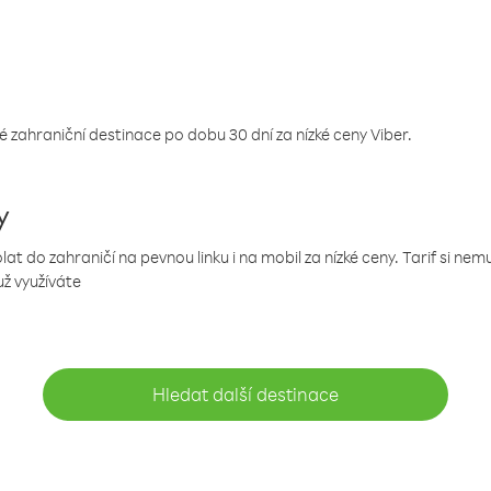
 zahraniční destinace po dobu 30 dní za nízké ceny Viber.
y
 do zahraničí na pevnou linku i na mobil za nízké ceny. Tarif si ne
už využíváte
Hledat další destinace