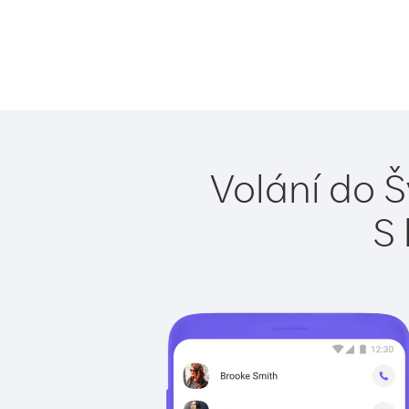
Volání do Š
S 