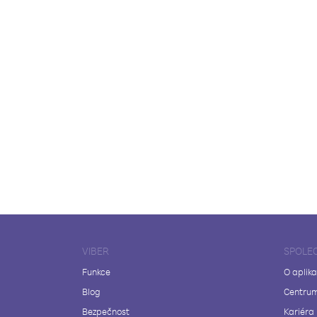
VIBER
SPOLE
Funkce
O aplika
Blog
Centrum
Bezpečnost
Kariéra