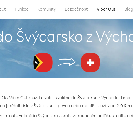
out
Funkce
Komunity
Bezpečnost
Viber Out
Blo
 do Švýcarsko z Vých
Díky Viber Out můžete volat kvalitně do Švýcarsko z Východní Timor.
 na jakékoli číslo v Švýcarsko – pevná nebo mobil! – sazby od 2.0 ¢ za
za minutu volání do Švýcarsko získáte zakoupením balíčku kreditu neb