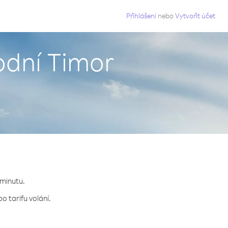
g
Přihlášení
nebo
Vytvořit účet
odní Timor
 minutu.
o tarifu volání.