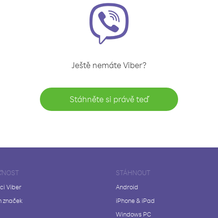
Ještě nemáte Viber?
Stáhněte si právě teď
ČNOST
STÁHNOUT
ci Viber
Android
 značek
iPhone & iPad
Windows PC