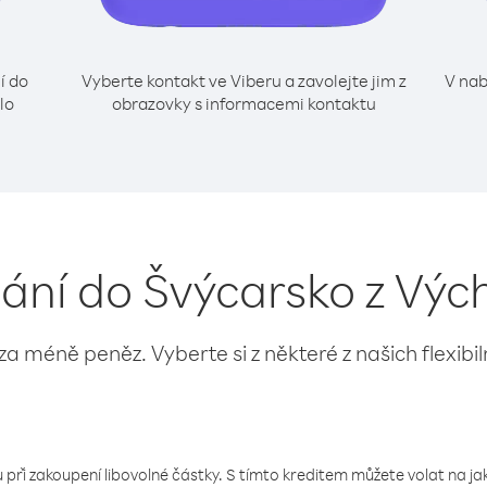
í do
Vyberte kontakt ve Viberu a zavolejte jim z
V nab
lo
obrazovky s informacemi kontaktu
lání do Švýcarsko z Vý
 za méně peněz. Vyberte si z některé z našich flexibi
 při zakoupení libovolné částky. S tímto kreditem můžete volat na jaké