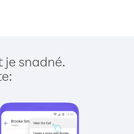
t je snadné.
te: