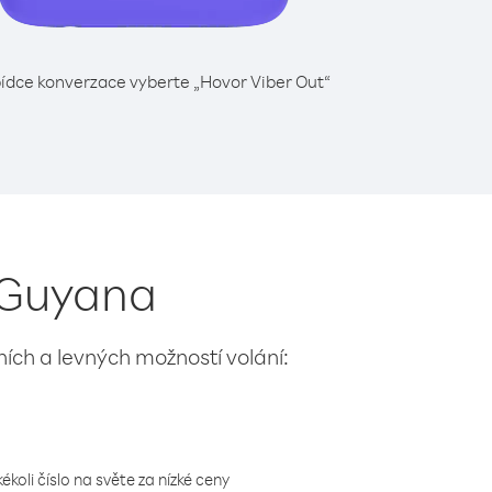
ídce konverzace vyberte „Hovor Viber Out“
z Guyana
lních a levných možností volání:
koli číslo na světe za nízké ceny