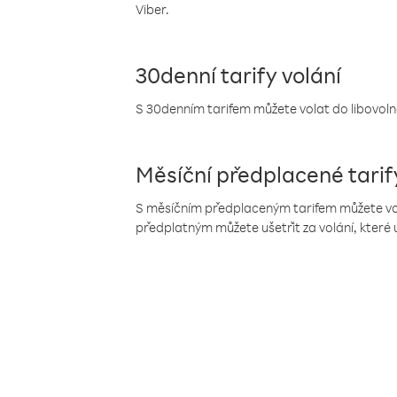
Viber.
30denní tarify volání
S 30denním tarifem můžete volat do libovolné
Měsíční předplacené tarif
S měsíčním předplaceným tarifem můžete volat
předplatným můžete ušetřit za volání, které 