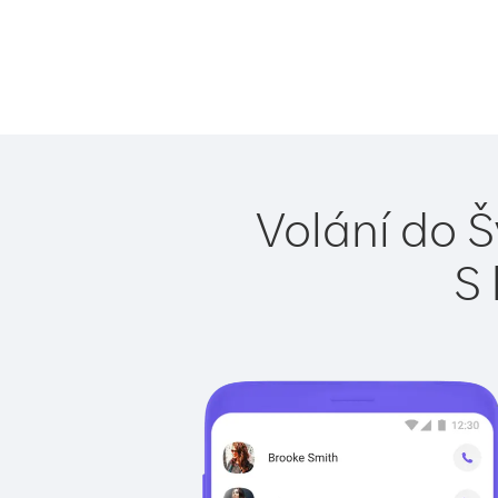
Volání do Š
S 