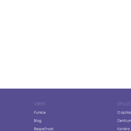
VIBER
SPOLE
Funkce
O aplika
Blog
Centrum
Bezpečnost
Kariéra