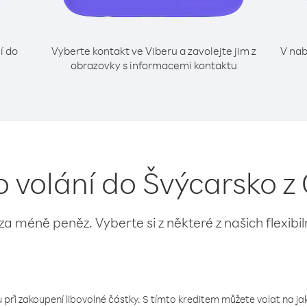
í do
Vyberte kontakt ve Viberu a zavolejte jim z
V nab
obrazovky s informacemi kontaktu
o volání do Švýcarsko 
 za méně peněz. Vyberte si z některé z našich flexibi
 při zakoupení libovolné částky. S tímto kreditem můžete volat na jaké