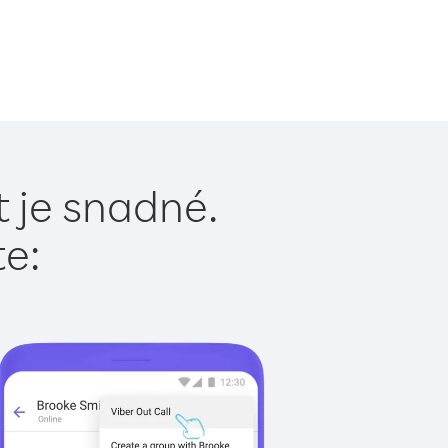
t je snadné.
te: