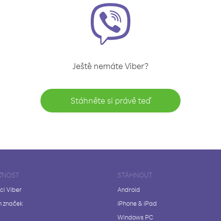
Ještě nemáte Viber?
Stáhněte si právě teď
ČNOST
STÁHNOUT
ci Viber
Android
 značek
iPhone & iPad
Windows PC