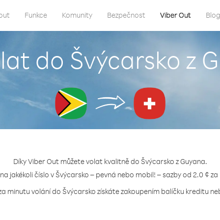
out
Funkce
Komunity
Bezpečnost
Viber Out
Blo
olat do Švýcarsko z 
Díky Viber Out můžete volat kvalitně do Švýcarsko z Guyana.
 na jakékoli číslo v Švýcarsko – pevná nebo mobil! – sazby od 2.0 ¢ za
za minutu volání do Švýcarsko získáte zakoupením balíčku kreditu neb