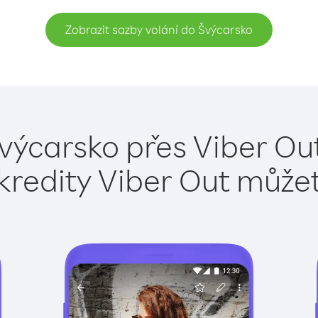
Zobrazit sazby volání do Švýcarsko
výcarsko přes Viber Ou
kredity Viber Out může