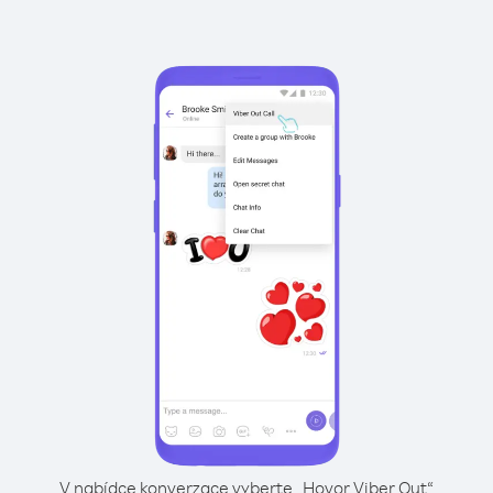
V nabídce konverzace vyberte „Hovor Viber Out“