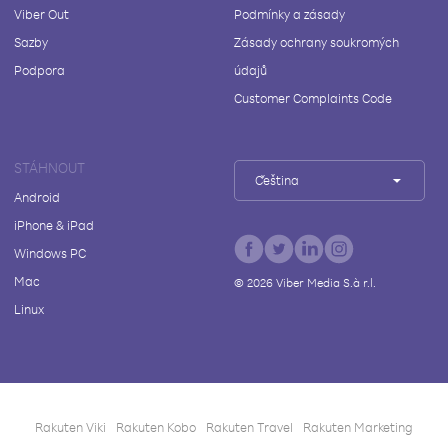
Viber Out
Podmínky a zásady
Sazby
Zásady ochrany soukromých
Podpora
údajů
Customer Complaints Code
STÁHNOUT
Čeština
Android
iPhone & iPad
Windows PC
Mac
©
2026
Viber Media S.à r.l.
Linux
Rakuten Viki
Rakuten Kobo
Rakuten Travel
Rakuten Marketing