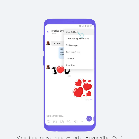
V nabídce konverzace vyberte „Hovor Viber Out“