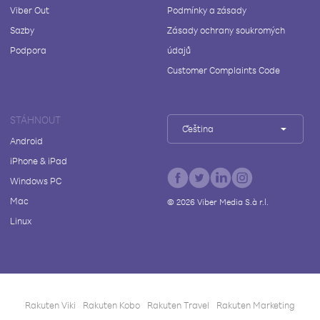
Viber Out
Podmínky a zásady
Sazby
Zásady ochrany soukromých
Podpora
údajů
Customer Complaints Code
STÁHNOUT
Čeština
Android
iPhone & iPad
Windows PC
Mac
©
2026
Viber Media S.à r.l.
Linux
Rakuten Viki
Rakuten Kobo
Rakuten Travel
Rakuten Marketing