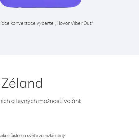
ídce konverzace vyberte „Hovor Viber Out“
ý Zéland
lních a levných možností volání:
koli číslo na světe za nízké ceny