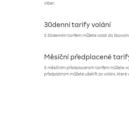
Viber.
30denní tarify volání
S 30denním tarifem můžete volat do libovolné
Měsíční předplacené tarif
S měsíčním předplaceným tarifem můžete volat
předplatným můžete ušetřit za volání, které 