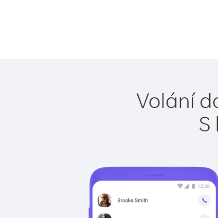
Volání d
S 