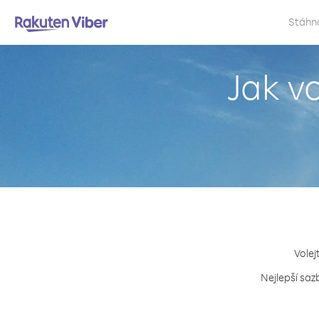
Stáhn
Jak v
Volej
Nejlepší saz