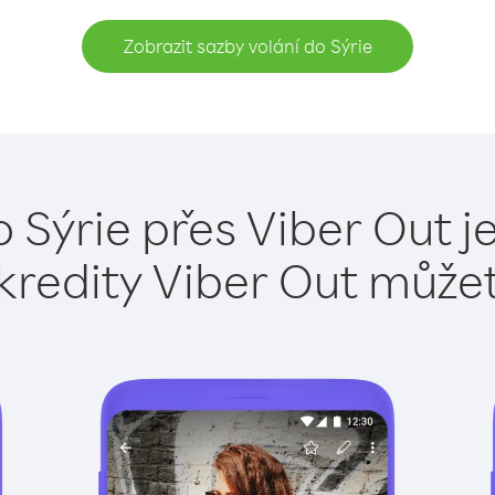
Zobrazit sazby volání do Sýrie
o Sýrie přes Viber Out j
kredity Viber Out může