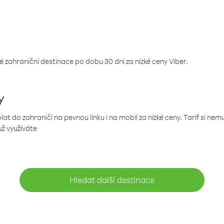
 zahraniční destinace po dobu 30 dní za nízké ceny Viber.
y
 do zahraničí na pevnou linku i na mobil za nízké ceny. Tarif si ne
už využíváte
Hledat další destinace