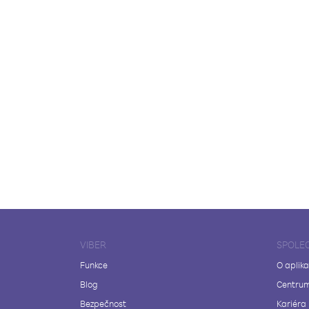
VIBER
SPOLE
Funkce
O aplika
Blog
Centrum
Bezpečnost
Kariéra