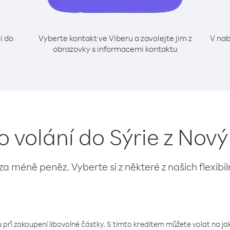
í do
Vyberte kontakt ve Viberu a zavolejte jim z
V nab
obrazovky s informacemi kontaktu
o volání do Sýrie z Nov
 za méně peněz. Vyberte si z některé z našich flexibi
 při zakoupení libovolné částky. S tímto kreditem můžete volat na jaké