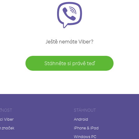
Ještě nemáte Viber?
Stáhněte si právě teď
ČNOST
STÁHNOUT
ci Viber
Android
 značek
iPhone & iPad
Windows PC