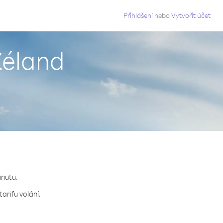
g
Přihlášení
nebo
Vytvořit účet
Zéland
inutu.
arifu volání.