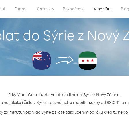
out
Funkce
Komunity
Bezpečnost
Viber Out
Blo
olat do Sýrie z Nový 
Díky Viber Out můžete volat kvalitně do Sýrie z Nový Zéland.
te na jakékoli číslo v Sýrie – pevná nebo mobil! – sazby od 38.0 ¢ za m
by za minutu volání do Sýrie získáte zakoupením balíčku kreditu nebo t