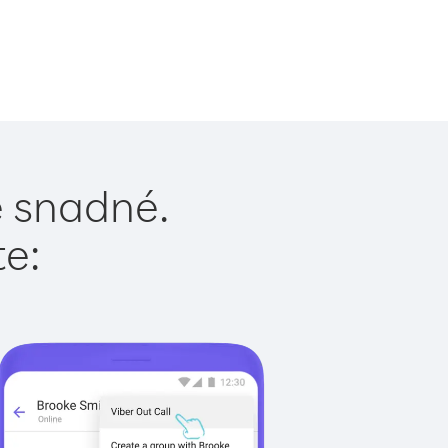
e snadné.
te: