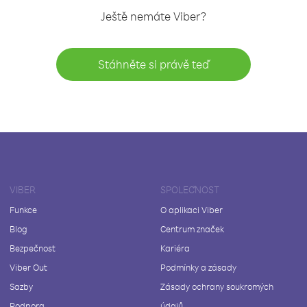
Ještě nemáte Viber?
Stáhněte si právě teď
VIBER
SPOLEČNOST
Funkce
O aplikaci Viber
Blog
Centrum značek
Bezpečnost
Kariéra
Viber Out
Podmínky a zásady
Sazby
Zásady ochrany soukromých
Podpora
údajů