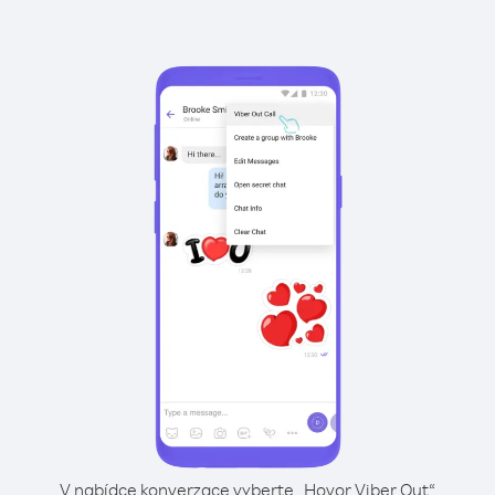
V nabídce konverzace vyberte „Hovor Viber Out“