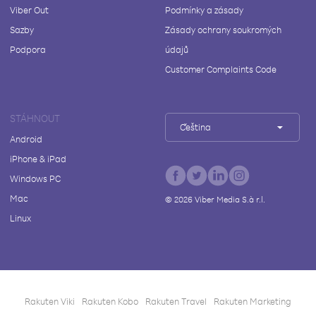
Viber Out
Podmínky a zásady
Sazby
Zásady ochrany soukromých
Podpora
údajů
Customer Complaints Code
STÁHNOUT
Čeština
Android
iPhone & iPad
Windows PC
Mac
©
2026
Viber Media S.à r.l.
Linux
Rakuten Viki
Rakuten Kobo
Rakuten Travel
Rakuten Marketing