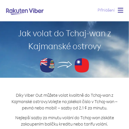
Přihlášení
Togg
navig
Jak volat do Tchaj-wan z
Kajmanské ostrovy
Díky Viber Out můžete volat kvalitně do Tchaj-wan z
Kajmanské ostrovy.
Volejte na jakékoli číslo v Tchaj-wan –
pevná nebo mobil! – sazby od 2.1 ¢ za minutu.
Nejlepší sazby za minutu volání do Tchaj-wan získáte
zakoupením balíčku kreditu nebo tarifu volání.