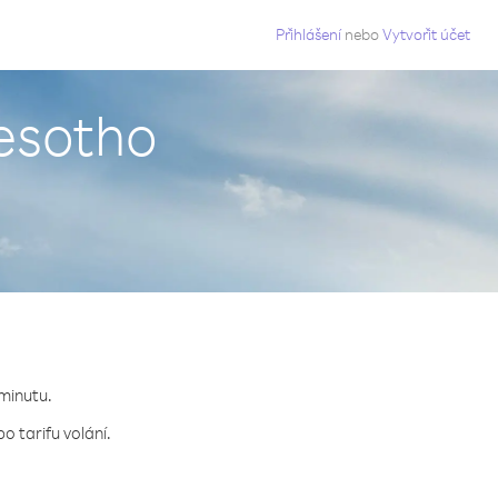
g
Přihlášení
nebo
Vytvořit účet
Lesotho
 minutu.
o tarifu volání.