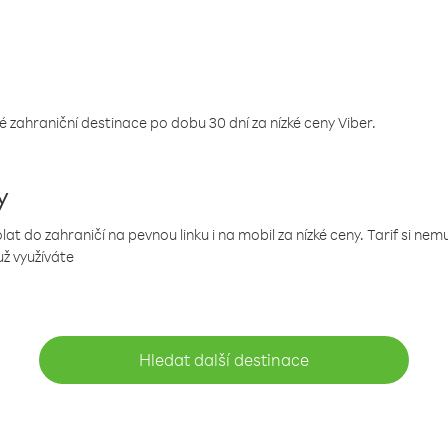
 zahraniční destinace po dobu 30 dní za nízké ceny Viber.
y
 do zahraničí na pevnou linku i na mobil za nízké ceny. Tarif si ne
už využíváte
Hledat další destinace