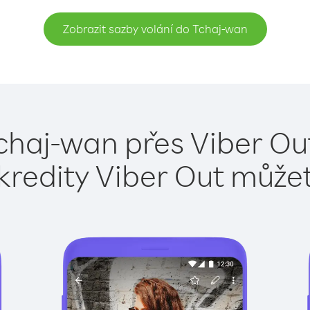
Zobrazit sazby volání do Tchaj-wan
chaj-wan přes Viber Ou
kredity Viber Out může