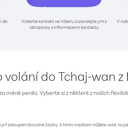
í do
Vyberte kontakt ve Viberu a zavolejte jim z
V nab
obrazovky s informacemi kontaktu
o volání do Tchaj-wan z
 za méně peněz. Vyberte si z některé z našich flexibi
 při zakoupení libovolné částky. S tímto kreditem můžete volat na jaké