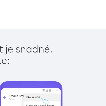
t je snadné.
te: