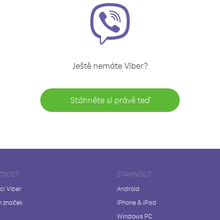
Ještě nemáte Viber?
Stáhněte si právě teď
ČNOST
STÁHNOUT
ci Viber
Android
 značek
iPhone & iPad
Windows PC