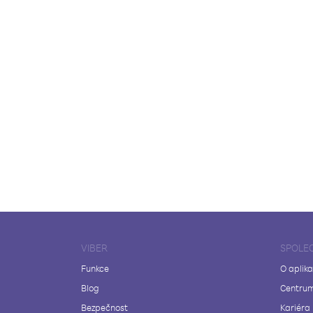
VIBER
SPOLE
Funkce
O aplika
Blog
Centrum
Bezpečnost
Kariéra