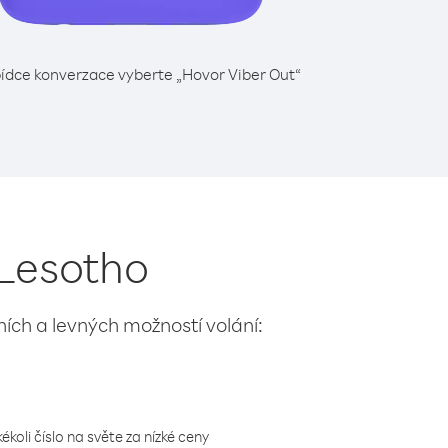
ídce konverzace vyberte „Hovor Viber Out“
 Lesotho
lních a levných možností volání:
koli číslo na světe za nízké ceny