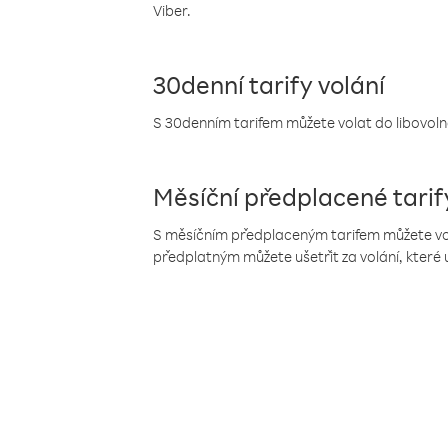
Viber.
30denní tarify volání
S 30denním tarifem můžete volat do libovolné
Měsíční předplacené tarif
S měsíčním předplaceným tarifem můžete volat
předplatným můžete ušetřit za volání, které 