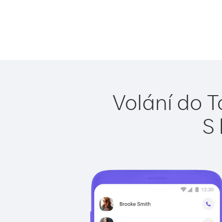
Volání do T
S 