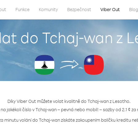
out
Funkce
Komunity
Bezpečnost
Viber Out
Blo
lat do Tchaj-wan z 
Díky Viber Out můžete volat kvalitně do Tchaj-wan z Lesotho.
 na jakékoli číslo v Tchaj-wan – pevná nebo mobil! – sazby od 2.1 ¢ za
za minutu volání do Tchaj-wan získáte zakoupením balíčku kreditu neb