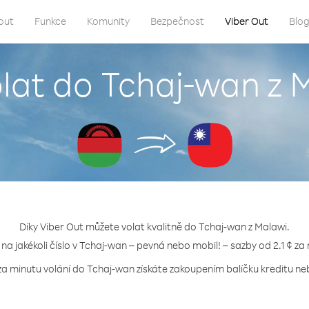
out
Funkce
Komunity
Bezpečnost
Viber Out
Blo
olat do Tchaj-wan z 
Díky Viber Out můžete volat kvalitně do Tchaj-wan z Malawi.
 na jakékoli číslo v Tchaj-wan – pevná nebo mobil! – sazby od 2.1 ¢ za
za minutu volání do Tchaj-wan získáte zakoupením balíčku kreditu neb