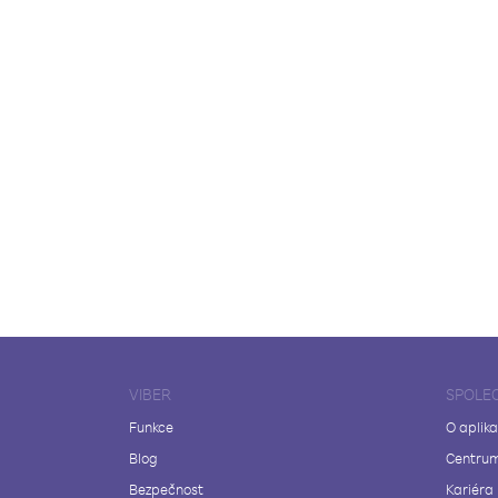
VIBER
SPOLE
Funkce
O aplika
Blog
Centrum
Bezpečnost
Kariéra