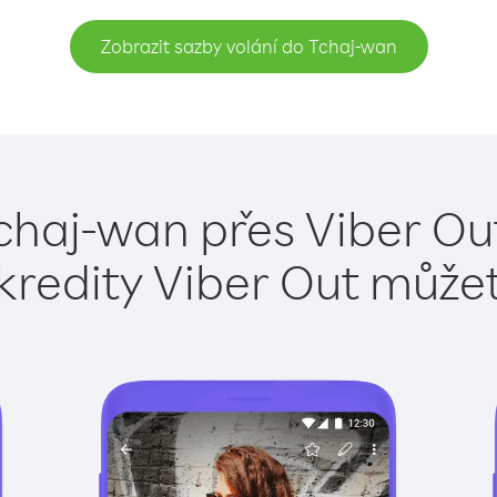
Zobrazit sazby volání do Tchaj-wan
chaj-wan přes Viber Ou
kredity Viber Out může