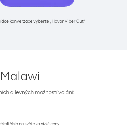
ídce konverzace vyberte „Hovor Viber Out“
z Malawi
lních a levných možností volání:
koli číslo na světe za nízké ceny