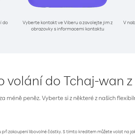
í do
Vyberte kontakt ve Viberu a zavolejte jim z
V nab
obrazovky s informacemi kontaktu
o volání do Tchaj-wan 
 za méně peněz. Vyberte si z některé z našich flexibi
 při zakoupení libovolné částky. S tímto kreditem můžete volat na jaké