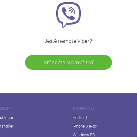
Ještě nemáte Viber?
Stáhněte si právě teď
ČNOST
STÁHNOUT
ci Viber
Android
 značek
iPhone & iPad
Windows PC