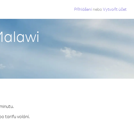
g
Přihlášení
nebo
Vytvořit účet
Malawi
 minutu.
o tarifu volání.