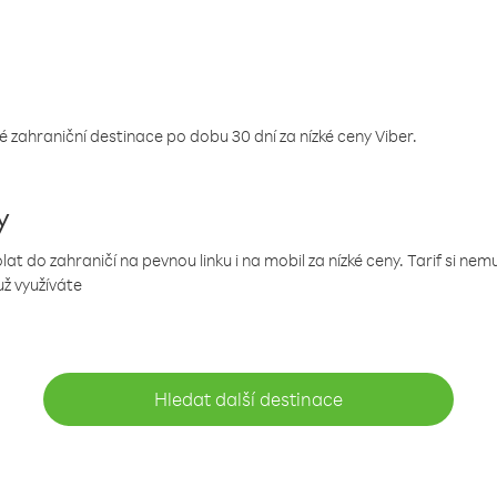
 zahraniční destinace po dobu 30 dní za nízké ceny Viber.
y
 do zahraničí na pevnou linku i na mobil za nízké ceny. Tarif si ne
už využíváte
Hledat další destinace