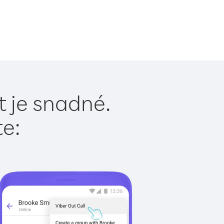
t je snadné.
te: