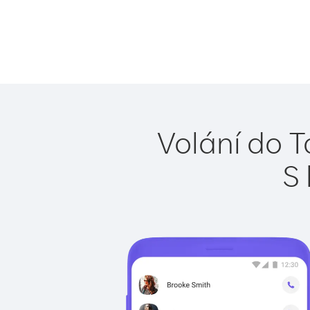
Volání do T
S 