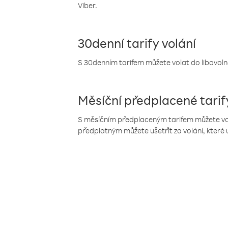
Viber.
30denní tarify volání
S 30denním tarifem můžete volat do libovolné
Měsíční předplacené tarif
S měsíčním předplaceným tarifem můžete volat
předplatným můžete ušetřit za volání, které 